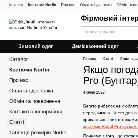
Перейти до основного контенту
Каталог
Костюми Norfin
Про нас
Оплата і доставка
Обмін та п
Фірмовий інтер
Зимовий одяг
Демісезонний одяг
Каталог
Головна
Статті
Якщо погод
Якщо погода
Костюми Norfin
Pro (Бунтар
Про нас
Оплата і доставка
4 січня 2022
Обмін та повернення
Багато рибалок не люблять
Контактна інформація
перед зимою. Часто для ло
зривається з них потоками 
Статті
костюми Rebel Pro від комп
Таблиця розмірів Norfin
Почнемо з того, що костю