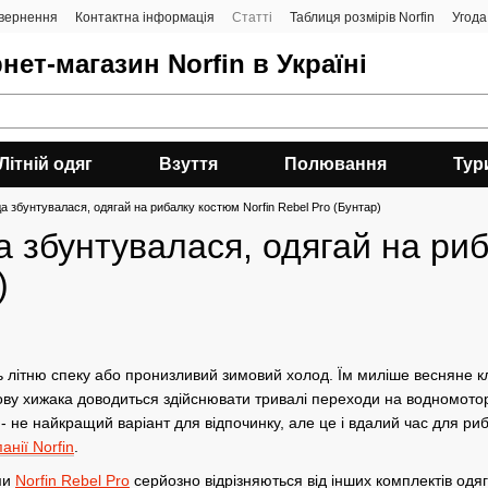
овернення
Контактна інформація
Статті
Таблиця розмірів Norfin
Угода
нет-магазин Norfin в Україні
Літній одяг
Взуття
Полювання
Тур
а збунтувалася, одягай на рибалку костюм Norfin Rebel Pro (Бунтар)
 збунтувалася, одягай на риб
)
 літню спеку або пронизливий зимовий холод. Їм миліше весняне к
ву хижака доводиться здійснювати тривалі переходи на водномоторн
- не найкращий варіант для відпочинку, але це і вдалий час для ри
анії Norfin
.
ми
Norfin Rebel Pro
серйозно відрізняються від інших комплектів одяг