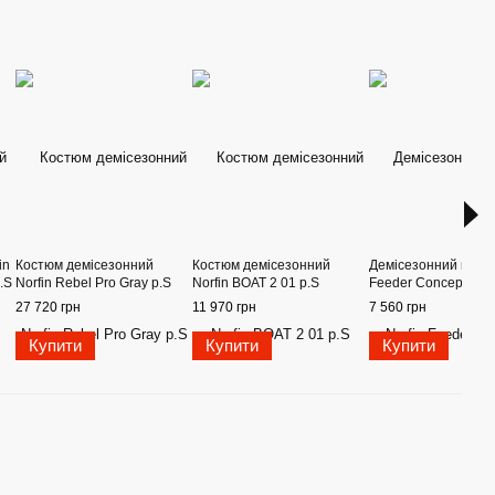
in
Костюм демісезонний
Костюм демісезонний
Демісезонний костю
.S
Norfin Rebel Pro Gray р.S
Norfin BOAT 2 01 р.S
Feeder Concept ST
27 720 грн
11 970 грн
7 560 грн
Купити
Купити
Купити