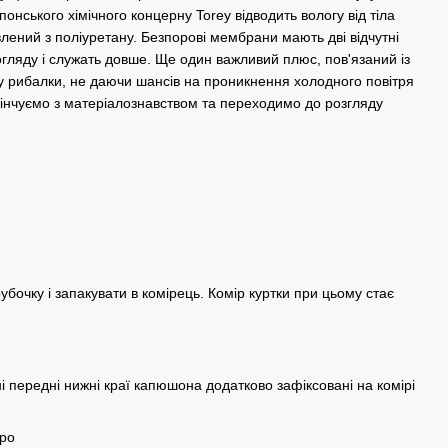
понського хімічного концерну Torey відводить вологу від тіла
влений з поліуретану. Безпорові мембрани мають дві відчутні
гляду і служать довше. Ще один важливий плюс, пов'язаний із
ру рибалки, не даючи шансів на проникнення холодного повітря
. Закінчуємо з матеріалознавством та переходимо до розгляду
бочку і запакувати в комірець. Комір куртки при цьому стає
і передні нижні краї капюшона додатково зафіксовані на комірі