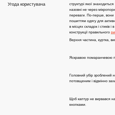
структурі якої знаходиться
Угода користувача
назовні не через мікропор
переваги. По-перше, вони 
пошиттям одягу для активн
в місцях складок і стиків 
конструкції правильного
ри
Верхня частина, куртка, в
Яскравою помаранчевою пл
Головний убір зроблений не
потовщеним і відмінно за
Щоб каптур не вирвався на
кнопками.