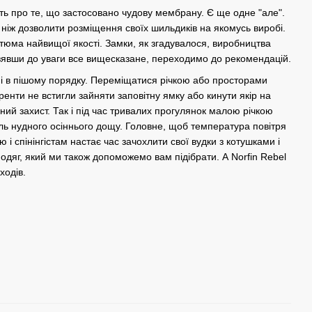
ить про те, що застосовано чудову мембрану. Є ще одне "але".
ніж дозволити розміщення своїх шильдиків на якомусь виробі.
стюма найвищої якості. Замки, як згадувалося, виробництва
Взявши до уваги все вищесказане, переходимо до рекомендацій.
к і в пішому порядку. Переміщатися річкою або просторами
енти не встигли зайняти заповітну ямку або кинути якір на
ійний захист. Так і під час тривалих прогулянок малою річкою
ль нудного осіннього дощу. Головне, щоб температура повітря
і спінінгістам настає час зачохлити свої вудки з котушками і
 одяг, який ми також допоможемо вам підібрати. А Norfin Rebel
ходів.