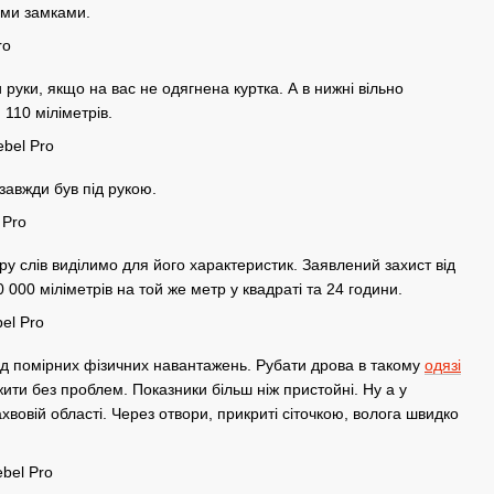
ими замками.
и руки, якщо на вас не одягнена куртка. А в нижні вільно
110 міліметрів.
завжди був під рукою.
у слів виділимо для його характеристик. Заявлений захист від
000 міліметрів на той же метр у квадраті та 24 години.
від помірних фізичних навантажень. Рубати дрова в такому
одязі
ти без проблем. Показники більш ніж пристойні. Ну а у
вовій області. Через отвори, прикриті сіточкою, волога швидко