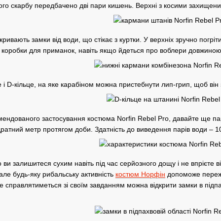
ого скарбу передбачено дві пари кишень. Верхні з косими захищен
кривають замки від води, що стікає з куртки. У верхніх зручно погріт
і коробки для приманок, навіть якщо йдеться про воблери довжиною 
 і D-кільце, на яке карабіном можна пристебнути лип-грип, щоб він 
ендованого застосування костюма Norfin Rebel Pro, давайте ще пар
ратний метр протягом доби. Здатність до виведення парів води – 10 
о ви залишитеся сухим навіть під час серйозного дощу і не впрієте 
 але будь-яку рибальську активність
костюм Норфін
допоможе пережи
 справлятиметься зі своїм завданням можна відкрити замки в підпах