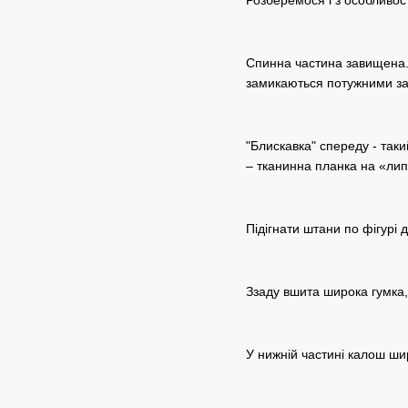
Спинна частина завищена. 
замикаються потужними за
"Блискавка" спереду - такий
– тканинна планка на «лип
Підігнати штани по фігурі
Ззаду вшита широка гумка,
У нижній частині калош ши