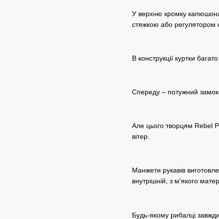
У верхню кромку капюшона 
стяжкою або регулятором н
В конструкції куртки багат
Спереду – потужний замок
Але цього творцям Rebel P
вітер.
Манжети рукавів виготовле
внутрішній, з м'якого мате
Будь-якому рибалці завжди