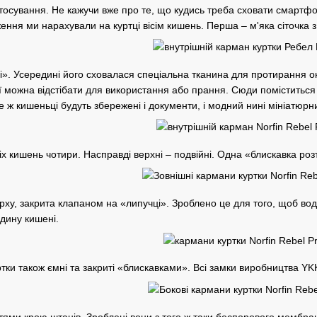
истосування. Не кажучи вже про те, що кудись треба сховати смартф
ння ми нарахували на куртці вісім кишень. Перша – м'яка сіточка з 
вці». Усередині його сховалася спеціальна тканина для протирання о
її можна відстібати для використання або прання. Сюди поміститься
же ж кишеньці будуть збережені і документи, і модний нині мініатюр
х кишень чотири. Насправді верхні – подвійні. Одна «блискавка роз
ерху, закрита клапаном на «липучці». Зроблено це для того, щоб вод
дину кишені.
ртки також ємні та закриті «блискавками». Всі замки виробництва Y
тями крою штанів. Зроблені вони з того ж таки беспорового мембра