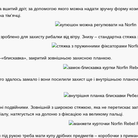
вшитий дріт, за допомогою якого можна надати зручну форму козир
а тім'ячці.
о зроблено для захисту рибалки від вітру. Знизу – стандартна стяжк
-«блискавка», закритий зовнішньою захисною планкою.
ro здалось замало і вони посилили захист ще і внутрішньою планочк
ні подвійними. Зовнішній з широкою стяжкою, яка не перетискає зап'
ріалу, натягується на долоню з фіксацією на великому пальці.
 під рукою треба мати купу дрібних предметів – коробочки з приманк