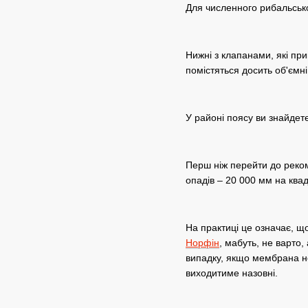
Для численного рибальськ
Нижні з клапанами, які при
помістяться досить об'ємн
У районі поясу ви знайдете
Перш ніж перейти до реком
опадів – 20 000 мм на квад
На практиці це означає, щ
Норфін
, мабуть, не варто,
випадку, якщо мембрана не
виходитиме назовні.