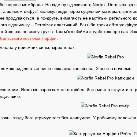
 безпорова мембрана. На відміну від звичного Nortex, Dermizax від я
и, а шляхом дифузії молекул води через суцільний матеріал, вигото
не продуваються, а по-друге, вимагають не настільки ретельного до
ого відпочинку – Dermizax еластичний. Він ніби трохи обтягує фігу
і в той же час не сковує рухів. Такі м'які обійми з турботою про вас
бальського костюма Норфін
.
иконана у приємних синьо-сірих тонах.
ямою виділяється лише підкладка капюшона. З нього і почнемо.
знімним. Якщо він зараз вам не потрібен, його можна скрутити в тру
хищає шию.
зовні, ззаду його утримує застібка-«липучка». У робочому положенн