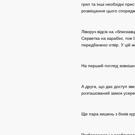
грип та інші необхідні пр
розміщення цього спорядже
Ліворуч відсік на «блиска
Серветка на карабіні, тож 
передбачено отвір. У цій 
На перший погляд зовнішні
А друга, що дає доступ зв
розташований замок усере
Ще пара кишень з боків ку
Розберемося і з особливос