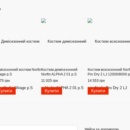
о
місезонний костюм Norfin
Костюм демісезонний
Костюм всесезонний Norf
age р.S
Norfin ALPHA 2 01 р.S
Pro Dry 2 LJ 12000/8000 р
75 грн
11 025 грн
14 553 грн
Купити
Купити
Купити
Увійти за допомогою