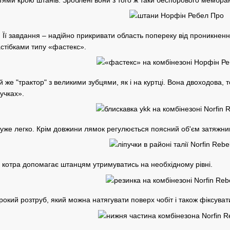
Її завдання – надійно прикривати область попереку від проникненн
стібками типу «фастекс».
 же "трактор" з великими зубцями, як і на куртці. Вона двоходова, тоб
учках».
 дуже легко. Крім довжини лямок регулюється поясний об'єм затяжни
 котра допомагає штанцям утримуватись на необхідному рівні.
рокий розтруб, який можна натягувати поверх чобіт і також фіксув