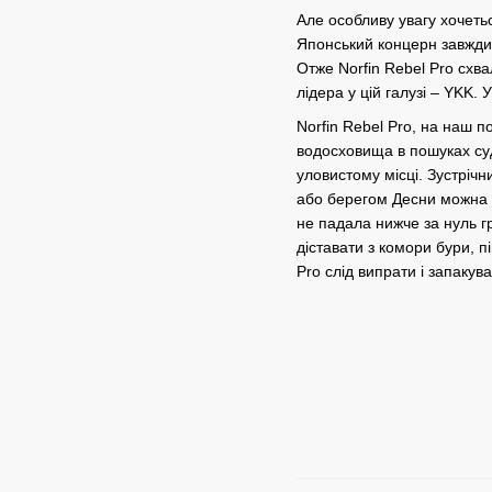
Але особливу увагу хочеть
Японський концерн завжди 
Отже Norfin Rebel Pro схв
лідера у цій галузі – YKK
Norfin Rebel Pro, на наш 
водосховища в пошуках суд
уловистому місці. Зустрічн
або берегом Десни можна н
не падала нижче за нуль гр
діставати з комори бури, п
Pro слід випрати і запакув