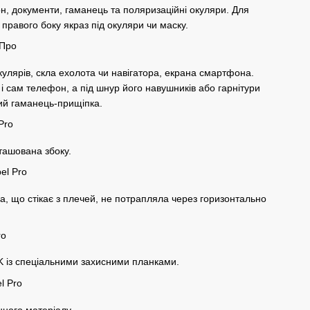
он, документи, гаманець та поляризаційні окуляри. Для
правого боку якраз під окуляри чи маску.
кулярів, скла ехолота чи навігатора, екрана смартфона.
 і сам телефон, а під шнур його навушників або гарнітури
ний гаманець-прищіпка.
ташована збоку.
а, що стікає з плечей, не потрапляла через горизонтально
KK із спеціальними захисними планками.
нного матеріалу.