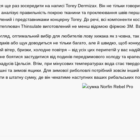
ся ще раз зосередити на написі Torey Dermizax. Він не тільки говор
аналізує правильність покрою тканини та проклеювання швів перш 
алений і представниками концерну Torey. До речі, всі компоненти ко
. Утеплювач Thinsulate виготовлений не менш відомою фірмою 3М. 
погляд, оптимальний вибір для любителів лову хижака як з човна, та
аків або щук доводиться не тільки багато, але й швидко, щоб конкур
ий вітер, бризки, холодне повітря – від усіх цих перипетій у вас над
е боятися застудитися від подихів передзимового холоду та крапе
адусів Цельсія. Втім, при мінусових температурах вода стає твердою 
ішні та зимові ящики. Для зимової риболовлі потрібний зовсім інший
ати в штатну сумку, де він чекатиме наступних ваших рибальських по