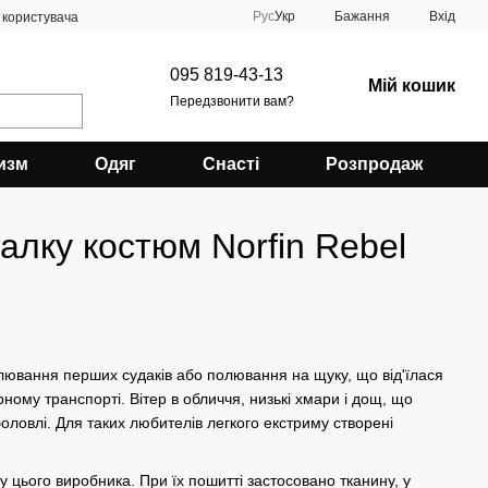
Рус
Укр
Бажання
Вхід
 користувача
095 819-43-13
Мій кошик
Передзвонити вам?
изм
Одяг
Снасті
Розпродаж
алку костюм Norfin Rebel
лювання перших судаків або полювання на щуку, що від'їлася
ому транспорті. Вітер в обличчя, низькі хмари і дощ, що
боловлі. Для таких любителів легкого екстриму створені
у цього виробника. При їх пошитті застосовано тканину, у