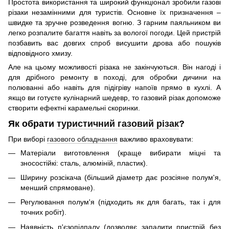
Простота використання та широкий функціонал зробили газові
різаки незамінними для туристів. Основне їх призначення –
швидке та зручне розведення вогню. З гарним паяльником ви
легко розпалите багаття навіть за вологої погоди. Цей пристрій
позбавить вас довгих спроб висушити дрова або пошуків
відповідного хмизу.
Але на цьому можливості різака не закінчуються. Він нагоді і
для дрібного ремонту в поході, для обробки дичини на
полюванні або навіть для підігріву напоїв прямо в кухлі. А
якщо ви готуєте кулінарний шедевр, то газовий різак допоможе
створити ефектні карамельні скоринки.
Як обрати
туристичний газовий різак
?
При виборі
газового обладнання
важливо враховувати:
Матеріали виготовлення (краще вибирати міцні та
зносостійкі: сталь, алюміній, пластик).
Ширину розсікача (більший діаметр дає розсіяне полум'я,
менший спрямоване).
Регулювання полум'я (підходить як для багать, так і для
точних робіт).
Наявність п'єзопідпалу (дозволяє запалити пристрій без