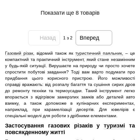
Показати ще 8 товарів
Назад
Вперед
1
з 2
Газовий різак
, відомий також як
туристичний паяльник,
– це
компактний та практичний інструмент, який стане незамінним
у будь-якій ситуації. Вирушаєте на природу чи просто хочете
спростити побутові завдання? Тоді вам варто подумати про
придбання цього корисного пристрою. Його можливості
справді вражають: від розпалу багаття та сушіння сирих дров
до ремонту техніки та термоусадки. Такий інструмент легко
впорається з відігрівом замерзлих замків або деталей авто
взимку, а також допоможе в кулінарних експериментах,
наприклад, при карамелізації десертів. Для ювелірів є
спеціальні моделі для роботи з дрібними елементами.
Застосування газових різаків у
туризмі
та
повсякденному житті