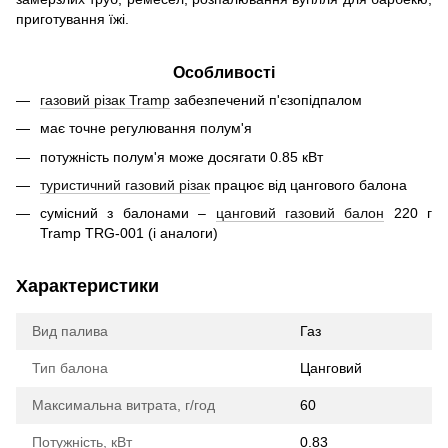
приготування їжі.
Особливості
газовий різак Tramp
забезпечений п'єзопідпалом
має точне регулювання полум'я
потужність полум'я може досягати 0.85 кВт
туристичний газовий різак
працює від цангового балона
сумісний з балонами –
цанговий газовий балон
220 г
Tramp TRG-001 (і аналоги)
Характеристики
Вид палива
Газ
Тип балона
Цанговий
Максимальна витрата, г/год
60
Потужність, кВт
0.83