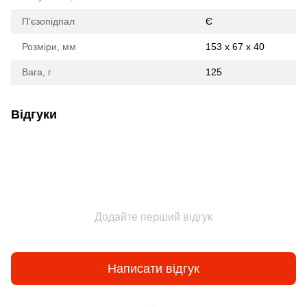
П'єзопідпал
Є
Розміри, мм
153 x 67 x 40
Вага, г
125
Відгуки
Додайте перший відгук
Написати відгук