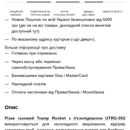
ОФІЦІЙНИЙ
ПОВЕРНЕННЯ НА
ЗРУЧНІ
ШВИДКА
ГАРАНТІЯ ЯКОСТІ
МАГАЗИН
ПРОТЯЗІ 14 ДНІВ
СПОСОБИ ОПЛАТИ
ДОСТАВКА
Новою Поштою по всій Україні безкоштовно від 5000
грн (діє не на всі товари, докладний список винятків
доступний
тут
)
По вказаному адресу кур'єром («до двері»);
Більше інформації про доставку
Готівкою при отриманні.
Через кассу або термінал
самообслуговування Приватбанк.
Банківськими картами Visa і MasterCard
Накладний платіж
Оплата частинами від Приватбанка і Монобанка
Опис
Різак газовий Tramp Rocket з п'єзопідпалом UTRG-052
використовується для нескладного зварювання, відігріву
замерзлих труб, ремесел, розпалювання вугілля для барбекю,