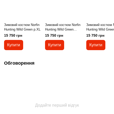
Зимовий костюм Norfin
Зимовий костюм Norfin
Зимовий костюм N
Hunting Wild Green р.XL
Hunting Wild Green
Hunting Wild Gree
р.XXL
р.XXXL
15 750 грн
15 750 грн
15 750 грн
Купити
Купити
Купити
Обговорення
Додайте перший відгук