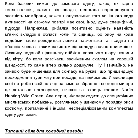
Крім базових вимог до зимового одягу, таких, як гарна
теплоізоляція, захист від опадів, непогана паропропускна
здатність мембрани, кожен шанувальник того чи іншого виду
активності на свіжому повітрі має свої, іноді дуже специфічні,
підходи. Наприклад, рибалка позитивно оцінить наявність
м’яких вкладок в області колін та сідниць, бо рибу на кризі
водойми часто доводиться ловити навколішки та і сидіти на
«банці» човна з таким захистом від холоду значно приємніше.
Лижнику подавай підвищену стійкість верхнього шару тканини
від вітру, бо коли розсікаєш засніженим схилом на хорошій
швидкості, то саме вітер сильно дошкуляє. Ну і звичайно, не
зайвою буде кишенька для скі-пасу на рукаві, що пришвидшує
проходження турнікету при посадці на підйомник. У мисливців
свої потреби і свій погляд на зимове вбрання і сьогодні ми про
це детально поговоримо, взявши за взірець костюм Norfin
Hunting Wild Green. Але перш, ніж переходити до специфічних
мисливських побажань, розглянемо у швидкому порядку риси
костюму, притаманні і іншим, неспеціалізованим комплектам
одягу для зими.
Типовий одяг для холодної погоди