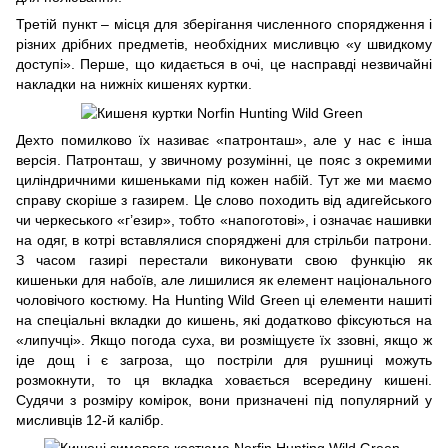
Третій пункт – місця для зберігання численного спорядження і
різних дрібних предметів, необхідних мисливцю «у швидкому
доступі». Перше, що кидається в очі, це насправді незвичайні
накладки на нижніх кишенях куртки.
Дехто помилково їх називає «патронташ», але у нас є інша
версія. Патронташ, у звичному розумінні, це пояс з окремими
циліндричними кишеньками під кожен набій. Тут же ми маємо
справу скоріше з газирем. Це слово походить від адигейського
чи черкеського «г’езир», тобто «напоготові», і означає нашивки
на одяг, в котрі вставлялися споряджені для стрільби патрони.
З часом газирі перестали виконувати свою функцію як
кишеньки для набоїв, але лишилися як елемент національного
чоловічого костюму. На Hunting Wild Green ці елементи нашиті
на спеціальні вкладки до кишень, які додатково фіксуються на
«липучці». Якщо погода суха, ви розміщуєте їх ззовні, якщо ж
іде дощ і є загроза, що постріли для рушниці можуть
розмокнути, то ця вкладка ховається всередину кишені.
Судячи з розміру комірок, вони призначені під популярний у
мисливців 12-й калібр.