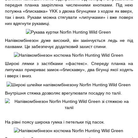
передня планка закріплена численними кнопками. Під нею
потужна «блискавка» YKK з двома бігунцями з ходом як вверх,
так і вниз. Рукави можна стягувати «липучками» і вже поверх
них вдягнути рукавиці.
Напівкомбінезон дуже високий, він закінчується ледь не під
пахвами. Це забезпечує додатковий захист спини.
Широкі лямки з застібками «фастекс». Спереду планка на
липучках прикриває замок-«блискавку», два бігунці якої ходять
і вверх і вниз.
Внутрішня стяжка дозволяє врегулювати посадку по талії.
На рівні поясу широка гумка і петельки під пасок.