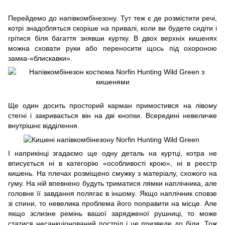
Перейдемо до напівкомбінезону. Тут теж є де розмістити речі,
котрі знадобляться скоріше на привалі, коли ви будете сидіти і
грітися біля багаття знявши куртку. В двох верхніх кишенях
можна сховати руки або переносити щось під охороною
замка-«блискавки».
Ще один досить просторий карман примостився на лівому
стегні і закривається він на дві кнопки. Всередині невеличке
внутрішнє відділення.
І наприкінці згадаємо ще одну деталь на куртці, котра не
вписується ні в категорію «особливості крою», ні в реєстр
кишень. На плечах розміщено смужку з матеріалу, схожого на
гуму. На ній впевнено будуть триматися лямки наплічника, але
головне її завдання полягає в іншому. Якщо наплічник сповзе
зі спини, то невелика проблема його поправити на місце. Але
якщо зслизне ремінь вашої зарядженої рушниці, то може
статися несанкціонований постріл і це призведе до біди. Тож