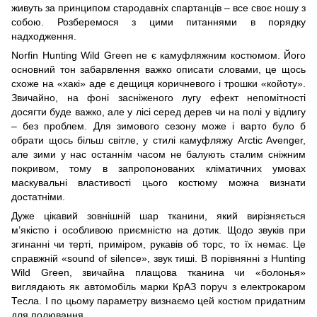
живуть за принципом стародавніх спартанців – все своє ношу з
собою. Розберемося з цими питаннями в порядку
надходження.
Norfin Hunting Wild Green не є камуфляжним костюмом. Його
основний тон забарвлення важко описати словами, це щось
схоже на «хакі» аде є дещиця коричневого і трошки «койоту».
Звичайно, на фоні засніженого лугу ефект непомітності
досягти буде важко, але у лісі серед дерев чи на полі у відлигу
– без проблем. Для зимового сезону може і варто було б
обрати щось більш світле, у стилі камуфляжу Arctic Avenger,
але зими у нас останнім часом не балують сталим сніжним
покривом, тому в запропонованих кліматичних умовах
маскувальні властивості цього костюму можна визнати
достатніми.
Дуже цікавий зовнішній шар тканини, який вирізняється
м’якістю і особливою приємністю на дотик. Щодо звуків при
згинанні чи терті, приміром, рукавів об торс, то їх немає. Це
справжній «sound of silence», звук тиші. В порівнянні з Hunting
Wild Green, звичайна плащова тканина чи «болонья»
виглядають як автомобіль марки КрАЗ поруч з електрокаром
Тесла. І по цьому параметру визнаємо цей костюм придатним
для полювання.