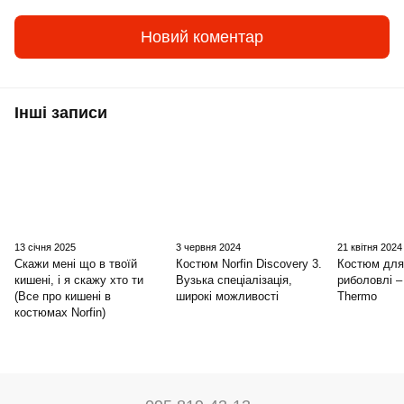
Новий коментар
Інші записи
13 січня 2025
3 червня 2024
21 квітня 2024
Скажи мені що в твоїй
Костюм Norfin Discovery 3.
Костюм для
кишені, і я скажу хто ти
Вузька спеціалізація,
риболовлі –
(Все про кишені в
широкі можливості
Thermo
костюмах Norfin)