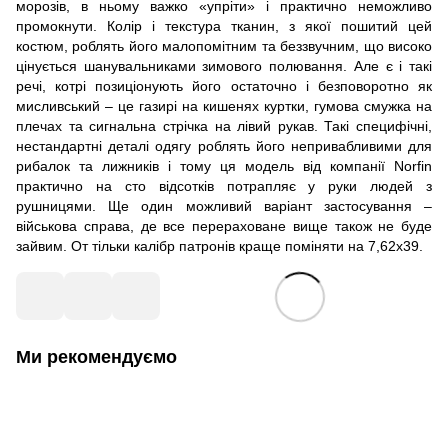
морозів, в ньому важко «упріти» і практично неможливо
промокнути. Колір і текстура тканин, з якої пошитий цей
костюм, роблять його малопомітним та беззвучним, що високо
цінується шанувальниками зимового полювання. Але є і такі
речі, котрі позиціонують його остаточно і безповоротно як
мисливський – це газирі на кишенях куртки, гумова смужка на
плечах та сигнальна стрічка на лівий рукав. Такі специфічні,
нестандартні деталі одягу роблять його непривабливими для
рибалок та лижників і тому ця модель від компанії Norfin
практично на сто відсотків потрапляє у руки людей з
рушницями. Ще один можливий варіант застосування –
військова справа, де все перераховане вище також не буде
зайвим. От тільки калібр патронів краще поміняти на 7,62х39.
Ми рекомендуємо