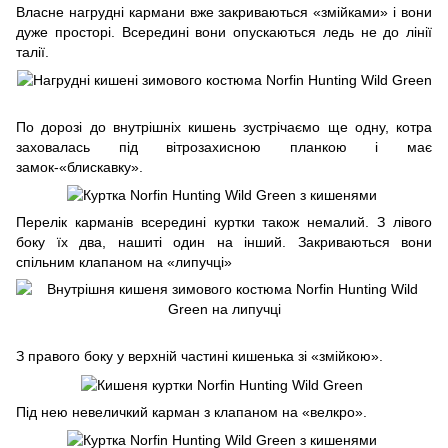
Власне нагрудні кармани вже закриваються «змійками» і вони
дуже просторі. Всередині вони опускаються ледь не до лінії
талії.
По дорозі до внутрішніх кишень зустрічаємо ще одну, котра
заховалась під вітрозахисною планкою і має
замок-«блискавку».
Перелік карманів всередині куртки також немалий. З лівого
боку їх два, нашиті один на інший. Закриваються вони
спільним клапаном на «липучці»
З правого боку у верхній частині кишенька зі «змійкою».
Під нею невеличкий карман з клапаном на «велкро».