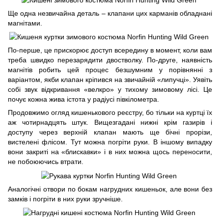
Ще одна незвичайна деталь – клапани цих карманів обладнані
магнітами.
По-перше, це прискорює доступ всередину в момент, коли вам
треба швидко перезарядити двостволку. По-друге, наявність
магнітів робить цей процес безшумним у порівнянні з
варіантом, якби клапан кріпився на звичайній «липучці». Уявіть
собі звук відкривання «велкро» у тихому зимовому лісі. Це
почує кожна жива істота у радіусі півкілометра.
Продовжимо огляд кишенькового реєстру, бо тільки на куртці їх
аж чотирнадцять штук. Вищезгадані нижні крім газирів і
доступу через верхній клапан мають ще бічні прорізи,
вистелені флісом. Тут можна погріти руки. В іншому випадку
вони закриті на «блискавки» і в них можна щось переносити,
не побоюючись втрати.
Аналогічні отвори по бокам нагрудних кишеньок, але вони без
замків і погріти в них руки зручніше.