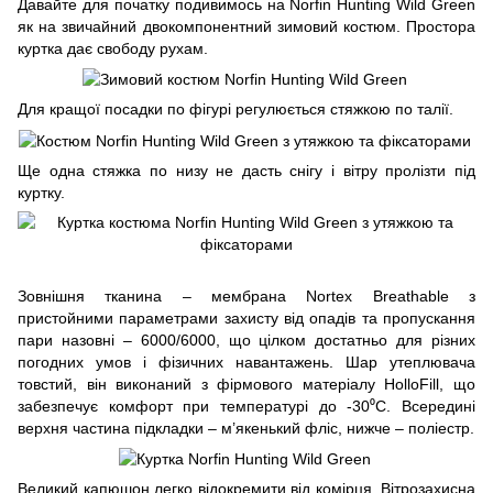
Давайте для початку подивимось на Norfin Hunting Wild Green
як на звичайний двокомпонентний зимовий костюм. Простора
куртка дає свободу рухам.
Для кращої посадки по фігурі регулюється стяжкою по талії.
Ще одна стяжка по низу не дасть снігу і вітру пролізти під
куртку.
Зовнішня тканина – мембрана Nortex Breathable з
пристойними параметрами захисту від опадів та пропускання
пари назовні – 6000/6000, що цілком достатньо для різних
погодних умов і фізичних навантажень. Шар утеплювача
товстий, він виконаний з фірмового матеріалу HolloFill, що
забезпечує комфорт при температурі до -30⁰С. Всередині
верхня частина підкладки – м’якенький фліс, нижче – поліестр.
Великий капюшон легко відокремити від комірця. Вітрозахисна