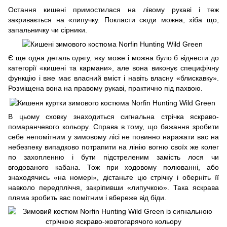
Остання кишені примостилася на лівому рукаві і теж
закривається на «липучку. Покласти сюди можна, хіба що,
запальничку чи сірники.
Є ще одна деталь одягу, яку може і можна було б віднести до
категорії «кишені та кармани», але вона виконує специфічну
функцію і вже має власний вміст і навіть власну «блискавку».
Розміщена вона на правому рукаві, практично під пахвою.
В цьому сховку знаходиться сигнальна стрічка яскраво-
помаранчевого кольору. Справа в тому, що бажання зробити
себе непомітним у зимовому лісі не повинно наражати вас на
небезпеку випадково потрапити на лінію вогню своїх же колег
по захопленню і бути підстреленим замість лося чи
вгодованого кабана. Тож при ходовому полюванні, або
знаходячись «на номері», дістаньте цю стрічку і оберніть її
навколо передпліччя, закріпивши «липучкою». Така яскрава
пляма зробить вас помітним і вбереже від біди.