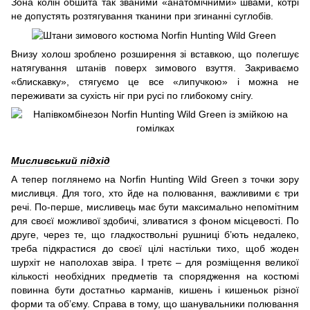
Зона колін обшита так званими «анатомічними» швами, котрі
не допустять розтягування тканини при згинанні суглобів.
Внизу холош зроблено розширення зі вставкою, що полегшує
натягування штанів поверх зимового взуття. Закриваємо
«блискавку», стягуємо це все «липучкою» і можна не
переживати за сухість ніг при русі по глибокому снігу.
Мисливський підхід
А тепер поглянемо на Norfin Hunting Wild Green з точки зору
мисливця. Для того, хто йде на полювання, важливими є три
речі. По-перше, мисливець має бути максимально непомітним
для своєї можливої здобичі, зливатися з фоном місцевості. По
друге, через те, що гладкоствольні рушниці б’ють недалеко,
треба підкрастися до своєї цілі настільки тихо, щоб жоден
шурхіт не наполохав звіра. І третє – для розміщення великої
кількості необхідних предметів та спорядження на костюмі
повинна бути достатньо карманів, кишень і кишеньок різної
форми та об’єму. Справа в тому, що шанувальники полювання