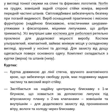
у вигляді тонкої смужки на спині та фірмових логотипів.
Norfin
на грудях, зовнішній задній стороні стійки коміра, верхній
передній частині штанів. Світловідбивачі забезпечують безпеку
при поганій видимості. Виріб оснащений практичною і якісною
фурнітурою (надійною блискавкою, еластичними шнурами-
утяжками з фіксаторами, міцними липучками, що добре
тримають). Усі внутрішні шви
костюма для риболовлі
ретельно
проклеєні для додаткової міцності виробу. Костюм
ультралегкий, компактний, займає мінімум місця у складеному
вигляді, зручний у носінні та догляді. Для захисту від дощу
одягається поверх основного одягу. Комплект складається з
куртки (верха) та штанів (низу).
Куртка:
Куртка довжиною до лінії стегна, зручного анатомічного
крою, що забезпечує свободу рухів, має подовжену задню
частину та високий воріт-стійку.
Застібається на надійну центральну блискавку з 1-м
бігунком, що ховається за допомогою липучок під
вітрозахисну планку з 2-ма клапанами – зовнішнім та
внутрішнім – для додаткового захисту від проникнення
вітру, вологи та холоду через блискавку.