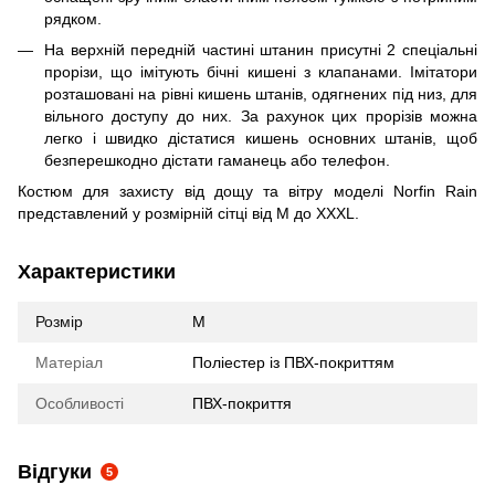
рядком.
На верхній передній частині штанин присутні 2 спеціальні
прорізи, що імітують бічні кишені з клапанами. Імітатори
розташовані на рівні кишень штанів, одягнених під низ, для
вільного доступу до них. За рахунок цих прорізів можна
легко і швидко дістатися кишень основних штанів, щоб
безперешкодно дістати гаманець або телефон.
Костюм для захисту від дощу та вітру моделі Norfin Rain
представлений у розмірній сітці від M до XXXL.
Характеристики
Розмір
M
Матеріал
Поліестер із ПВХ-покриттям
Особливості
ПВХ-покриття
Відгуки
5