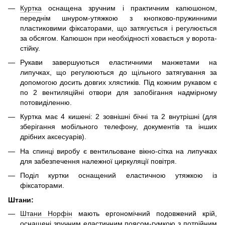
Куртка
оснащена зручним і практичним капюшоном,
переднім шнуром-утяжкою з кнопково-пружинними
пластиковими фіксаторами, що затягується і регулюється
за обсягом. Капюшон при необхідності ховається у ворота-
стійку.
Рукави завершуються еластичними манжетами на
липучках, що регулюються до щільного затягування за
допомогою досить довгих хлястиків. Під кожним рукавом є
по 2 вентиляційні отвори для запобігання надмірному
потовиділенню.
Куртка має 4 кишені: 2 зовнішні бічні та 2 внутрішні (для
зберігання мобільного телефону, документів та інших
дрібних аксесуарів).
На спинці виробу є вентильоване вікно-сітка на липучках
для забезпечення належної циркуляції повітря.
Поділ куртки оснащений еластичною утяжкою із
фіксаторами.
Штани:
Штани Норфін
мають ергономічний подовжений крій,
оснащені зручним еластичним поясом-гумкою з потрійним