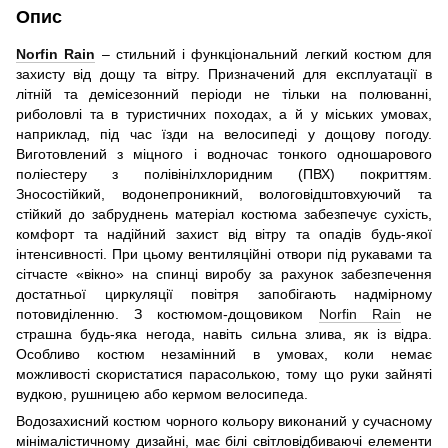
Опис
Norfin Rain
– стильний і функціональний легкий костюм для
захисту від дощу та вітру. Призначений для експлуатації в
літній та демісезонний періоди не тільки на полюванні,
риболовлі та в туристичних походах, а й у міських умовах,
наприклад, під час їзди на велосипеді у дощову погоду.
Виготовлений з міцного і водночас тонкого одношарового
поліестеру з полівінілхлоридним (ПВХ) покриттям.
Зносостійкий, водонепроникний, вологовідштовхуючий та
стійкий до забруднень матеріал костюма забезпечує сухість,
комфорт та надійний захист від вітру та опадів будь-якої
інтенсивності. При цьому вентиляційні отвори під рукавами та
сітчасте «вікно» на спинці виробу за рахунок забезпечення
достатньої циркуляції повітря запобігають надмірному
потовиділенню. З костюмом-дощовиком
Norfin Rain
не
страшна будь-яка негода, навіть сильна злива, як із відра.
Особливо костюм незамінний в умовах, коли немає
можливості скористатися парасолькою, тому що руки зайняті
вудкою, рушницею або кермом велосипеда.
Водозахисний костюм чорного кольору виконаний у сучасному
мінімалістичному дизайні, має білі світловідбиваючі елементи