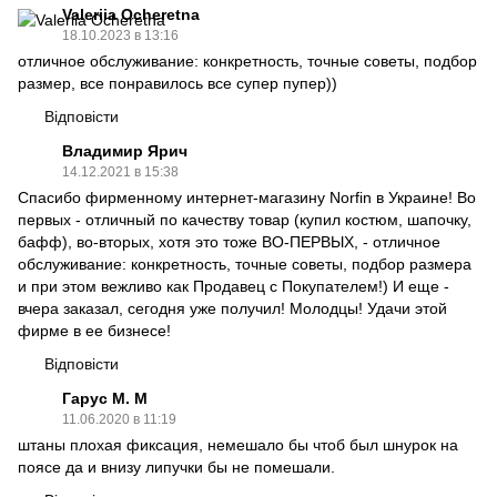
Valeriia Ocheretna
18.10.2023 в 13:16
отличное обслуживание: конкретность, точные советы, подбор
размер, все понравилось все супер пупер))
Відповісти
Владимир Ярич
14.12.2021 в 15:38
Спасибо фирменному интернет-магазину Norfin в Украине! Во
первых - отличный по качеству товар (купил костюм, шапочку,
бафф), во-вторых, хотя это тоже ВО-ПЕРВЫХ, - отличное
обслуживание: конкретность, точные советы, подбор размера
и при этом вежливо как Продавец с Покупателем!) И еще -
вчера заказал, сегодня уже получил! Молодцы! Удачи этой
фирме в ее бизнесе!
Відповісти
Гарус М. М
11.06.2020 в 11:19
штаны плохая фиксация, немешало бы чтоб был шнурок на
поясе да и внизу липучки бы не помешали.