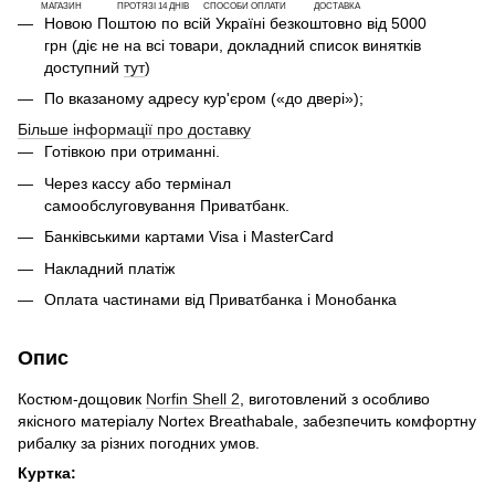
МАГАЗИН
ПРОТЯЗІ 14 ДНІВ
СПОСОБИ ОПЛАТИ
ДОСТАВКА
Новою Поштою по всій Україні безкоштовно від 5000
грн (діє не на всі товари, докладний список винятків
доступний
тут
)
По вказаному адресу кур'єром («до двері»);
Більше інформації про доставку
Готівкою при отриманні.
Через кассу або термінал
самообслуговування Приватбанк.
Банківськими картами Visa і MasterCard
Накладний платіж
Оплата частинами від Приватбанка і Монобанка
Опис
Костюм-дощовик
Norfin Shell 2
, виготовлений з особливо
якісного матеріалу Nortex Breathabale, забезпечить комфортну
рибалку за різних погодних умов.
Куртка: