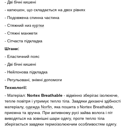
- Дві бічні кишені
- капюшон, що складається на двох рівнях
- Подовжена спинна частина
- Стяжний низ
куртки
- Стяжні манжети
- Сітчаста підкладка
Штани:
- Еластичний пояс
- Дві бічні кишені
- Нейлонова підкладка
- Регульовані, знімні допомоги
Технології:
- Матеріал:
Nortex Breathable
- відмінно зберігає ізолююче,
тепле повітря і утримує тепло тіла. Завдяки дихаючі здібності
матеріалу,
одежда Norfin
, яка пошита з Nortex Breathable,
приємна та зручна. При активному русі зайва волога і піт
виводяться на зовнішні шари одягу, проте тепло тіла
зберігається завдяки термоізолюючим особливостям одягу.