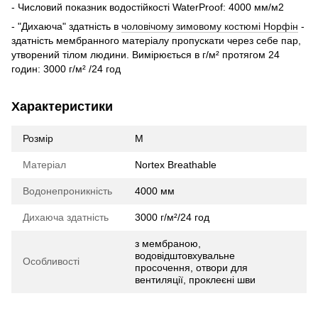
- Числовий показник водостійкості WaterProof: 4000 мм/м2
- "Дихаюча" здатність в
чоловічому зимовому костюмі Норфін
-
здатність мембранного матеріалу пропускати через себе пар,
утворений тілом людини. Вимірюється в г/м² протягом 24
годин: 3000 г/м² /24 год
Характеристики
Розмір
M
Матеріал
Nortex Breathable
Водонепроникність
4000 мм
Дихаюча здатність
3000 г/м²/24 год
з мембраною,
водовідштовхувальне
Особливості
просочення, отвори для
вентиляції, проклеєні шви