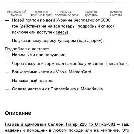
ОФИЦИАЛЬНЫЙ
ВОЗВРАТ В
УДОБНЫЕ
БЫСТРАЯ
ГАРАНТИЯ
МАГАЗИН
ТЕЧЕНИИ 14 ДНЕЙ
СПОСОБЫ ОПЛАТЫ
ДОСТАВКА
КАЧЕСТВА
Новой почтой по всей Украине бесплатно от 5000
грн (действует не на все товары, подробный список
исключений доступен
здесь
)
По указанному адресу курьером («до двери»);
Подробнее о доставке
Наличными при получении.
Через кассу или терминал самообслуживания Приватбанк.
Банковскими картами Visa и MasterCard
Наложенный платеж
Оплата частями от Приватбанка и Монобанка
Описание
Газовый цанговый баллон Tramp 220 гр UTRG-001
– ваш
надежный помощник в любом походе или на кемпинге. Это