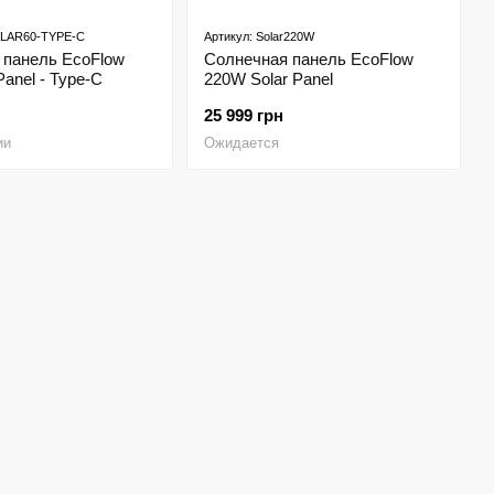
OLAR60-TYPE-C
Артикул: Solar220W
 панель EcoFlow
Солнечная панель EcoFlow
Panel - Type-C
220W Solar Panel
25 999 грн
ии
Ожидается