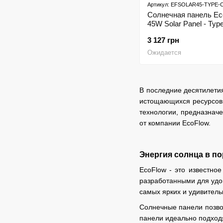
Артикул: EFSOLAR45-TYPE-
Солнечная панель Ec
45W Solar Panel - Typ
3 127 грн
Ожидается
В последние десятилетия
истощающихся ресурсов 
технологии, предназнач
от компании EcoFlow.
Энергия солнца в п
EcoFlow - это известно
разработанными для удов
самых ярких и удивител
Солнечные панели позвол
панели идеально подходя