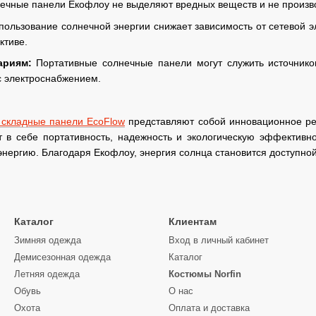
чные панели Екофлоу не выделяют вредных веществ и не производ
ользование солнечной энергии снижает зависимость от сетевой эл
ктиве.
ариям:
Портативные солнечные панели могут служить источником
с электроснабжением.
 складные панели EcoFlow
представляют собой инновационное реш
т в себе портативность, надежность и экологическую эффективн
энергию. Благодаря Екофлоу, энергия солнца становится доступной 
Каталог
Клиентам
Зимняя одежда
Вход в личный кабинет
Демисезонная одежда
Каталог
Летняя одежда
Костюмы Norfin
Обувь
О нас
Охота
Оплата и доставка