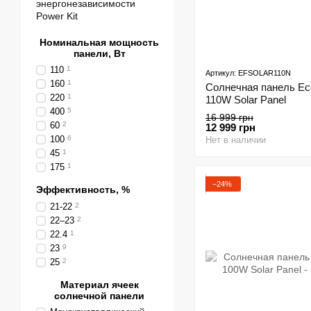
энергонезависимости
Power Kit
Номинальная мощность
панели, Вт
110
1
Артикул: EFSOLAR110N
160
1
Солнечная панель Ec
220
1
110W Solar Panel
400
5
16 999 грн
60
2
12 999 грн
100
6
Нет в наличии
45
1
175
1
−24%
Эффективность, %
21-22
2
22–23
2
22.4
1
23
9
25
2
Материал ячеек
солнечной панели