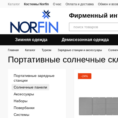
Перейти к основному контенту
Каталог
Костюмы Norfin
О нас
Оплата и доставка
Обмен и воз
Фирменный инт
Зимняя одежда
Демисезонная одежда
Главная
Каталог
Туризм
Зарядные станции и аксессуары
Солнеч
Портативные солнечные ск
Портативные зарядные
−24%
станции
Солнечные панели
Аксессуары
Наборы
Повербанки
Системы