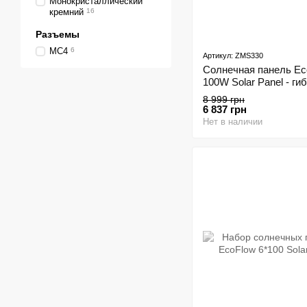
Монокристаллический
кремний
16
Разъемы
MC4
6
Артикул: ZMS330
Солнечная панель Ec
100W Solar Panel - ги
8 999 грн
6 837 грн
Нет в наличии