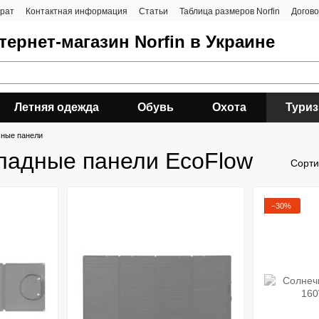
врат
Контактная информация
Статьи
Таблица размеров Norfin
Догов
ернет-магазин Norfin в Украине
Летняя одежда
Обувь
Охота
Тури
ные панели
ладные панели EcoFlow
Сорти
−30%