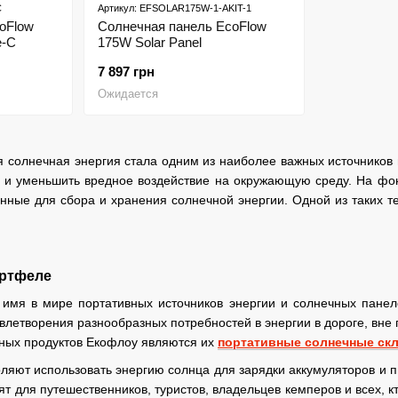
C
Артикул: EFSOLAR175W-1-AKIT-1
oFlow
Солнечная панель EcoFlow
e-C
175W Solar Panel
7 897 грн
Ожидается
 солнечная энергия стала одним из наиболее важных источников 
и уменьшить вредное воздействие на окружающую среду. На фон
енные для сбора и хранения солнечной энергии. Одной из таких 
ортфеле
е имя в мире портативных источников энергии и солнечных пане
летворения разнообразных потребностей в энергии в дороге, вне
ьных продуктов Екофлоу являются их
портативные солнечные ск
яют использовать энергию солнца для зарядки аккумуляторов и п
т для путешественников, туристов, владельцев кемперов и всех, к