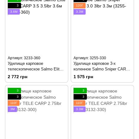
3
120Г
3.6М
3.3М
Артикул: 3233-360
Артикул: 3255-330
Удилище карповое
Удилище карповое 3-х
телескопическое Salmo Elite
коленное Salmo Sniper CARP
TELE CARP 3.5 3.5lbг 3.6м
3.0 3lbг 3.3м (3255-330)
2 772 грн
1 575 грн
(3233-360)
3
3
3
3
110Г
110Г
3М
3.3М