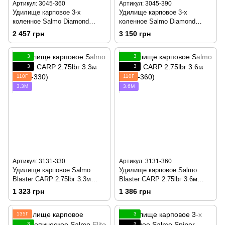
Артикул: 3045-360
Артикул: 3045-390
Удилище карповое 3-х
Удилище карповое 3-х
коленное Salmo Diamond
коленное Salmo Diamond
CARP 3.5lbг 3.6м (3045-360)
CARP 3.5lbг 3.9м (3045-390)
2 457 грн
3 150 грн
3
3
3
3
110Г
110Г
3.3М
3.6М
Артикул: 3131-330
Артикул: 3131-360
Удилище карповое Salmo
Удилище карповое Salmo
Blaster CARP 2.75lbг 3.3м
Blaster CARP 2.75lbг 3.6м
(3131-330)
(3131-360)
1 323 грн
1 386 грн
135Г
3
3
3