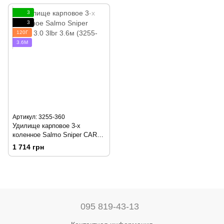
3
3
120Г
3.6М
Артикул: 3255-360
Удилище карповое 3-х
коленное Salmo Sniper CARP
3.0 3lbг 3.6м (3255-360)
1 714 грн
095 819-43-13