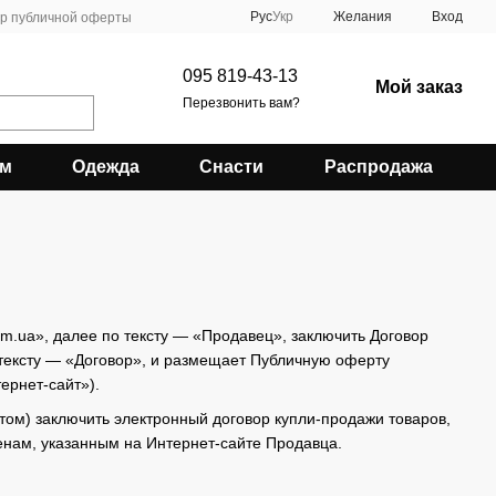
Рус
Укр
Желания
Вход
ор публичной оферты
095 819-43-13
Мой заказ
Перезвонить вам?
зм
Одежда
Снасти
Распродажа
m.ua», далее по тексту — «Продавец», заключить Договор
 тексту — «Договор», и размещает Публичную оферту
ернет-сайт»).
ом) заключить электронный договор купли-продажи товаров,
ценам, указанным на Интернет-сайте Продавца.