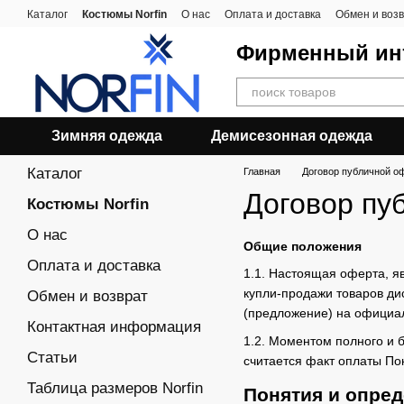
Перейти к основному контенту
Каталог
Костюмы Norfin
О нас
Оплата и доставка
Обмен и воз
Фирменный инт
Зимняя одежда
Демисезонная одежда
Каталог
Главная
Договор публичной о
Договор пу
Костюмы Norfin
О нас
Общие положения
Оплата и доставка
1.1. Настоящая оферта, я
купли-продажи товаров ди
Обмен и возврат
(предложение) на официаль
Контактная информация
1.2. Моментом полного и 
Статьи
считается факт оплаты По
Таблица размеров Norfin
Понятия и опре