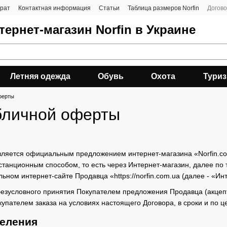
врат
Контактная информация
Статьи
Таблица размеров Norfin
Догов
ернет-магазин Norfin в Украине
Летняя одежда
Обувь
Охота
Тури
ферты
бличной оферты
вляется официальным предложением интернет-магазина «Norfin.co
станционным способом, то есть через Интернет-магазин, далее по
ном интернет-сайте Продавца «https://norfin.com.ua (далее - «Инт
безусловного принятия Покупателем предложения Продавца (акцепт
купателем заказа на условиях настоящего Договора, в сроки и по 
деления