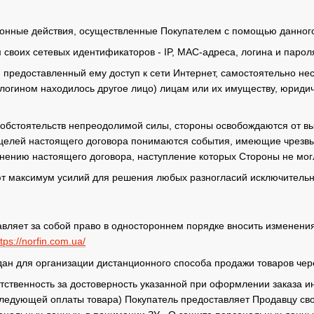
конные действия, осуществленные Покупателем с помощью данного 
 своих сетевых идентификаторов - IP, MAC-адреса, логина и парол
я предоставленный ему доступ к сети Интернет, самостоятельно не
о логином находилось другое лицо) лицам или их имуществу, юрид
я обстоятельств непреодолимой силы, стороны освобождаются от вы
целей настоящего договора понимаются события, имеющие чрезвы
ению настоящего договора, наступление которых Стороны не мог
т максимум усилий для решения любых разногласий исключительн
тавляет за собой право в одностороннем порядке вносить изменени
ttps://norfin.com.ua/
здан для организации дистанционного способа продажи товаров чер
ветственность за достоверность указанной при оформлении заказа 
ледующей оплаты товара) Покупатель предоставляет Продавцу свое