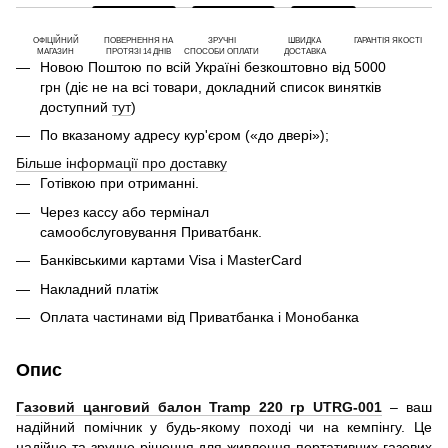
ОФІЦІЙНИЙ
ПОВЕРНЕННЯ НА
ЗРУЧНІ
ШВИДКА
ГАРАНТІЯ ЯКОСТІ
МАГАЗИН
ПРОТЯЗІ 14 ДНІВ
СПОСОБИ ОПЛАТИ
ДОСТАВКА
Новою Поштою по всій Україні безкоштовно від 5000
грн (діє не на всі товари, докладний список винятків
доступний
тут
)
По вказаному адресу кур'єром («до двері»);
Більше інформації про доставку
Готівкою при отриманні.
Через кассу або термінал
самообслуговування Приватбанк.
Банківськими картами Visa і MasterCard
Накладний платіж
Оплата частинами від Приватбанка і Монобанка
Опис
Газовий цанговий балон Tramp 220 гр UTRG-001
– ваш
надійний помічник у будь-якому поході чи на кемпінгу. Це
надійне та зручне рішення для живлення портативних газових