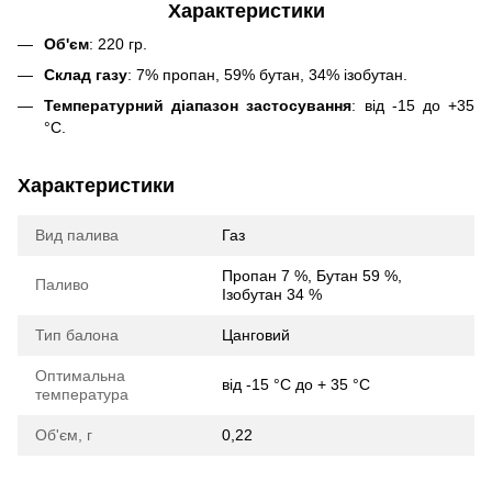
Характеристики
Об'єм
: 220 гр.
Склад газу
: 7% пропан, 59% бутан, 34% ізобутан.
Температурний діапазон застосування
: від -15 до +35
°С.
Характеристики
Вид палива
Газ
Пропан 7 %, Бутан 59 %,
Паливо
Ізобутан 34 %
Тип балона
Цанговий
Оптимальна
від -15 °С до + 35 °С
температура
Об'єм, г
0,22