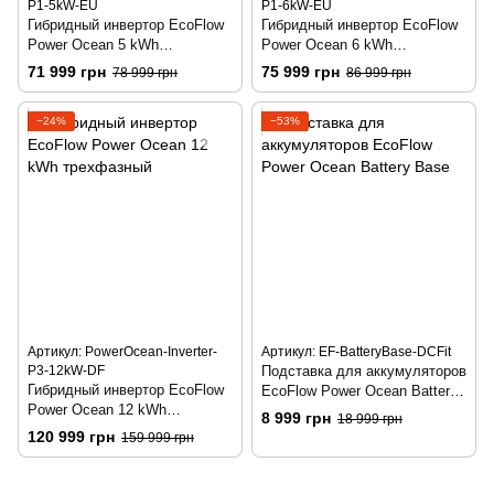
P1-5kW-EU
P1-6kW-EU
Гибридный инвертор EcoFlow
Гибридный инвертор EcoFlow
Power Ocean 5 kWh
Power Ocean 6 kWh
однофазный
однофазный
71 999 грн
75 999 грн
78 999 грн
86 999 грн
−24%
−53%
Артикул: PowerOcean-Inverter-
Артикул: EF-BatteryBase-DCFit
P3-12kW-DF
Подставка для аккумуляторов
Гибридный инвертор EcoFlow
EcoFlow Power Ocean Battery
Power Ocean 12 kWh
Base
8 999 грн
18 999 грн
трехфазный
120 999 грн
159 999 грн