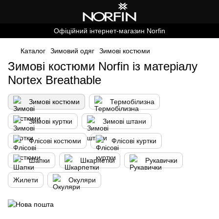
Офіційний інтернет-магазин Norfin
Каталог
Зимовий одяг
Зимові костюми
Зимові костюми Norfin із матеріалу
Nortex Breathable
Зимові костюми
Термобілизна
Зимові куртки
Зимові штани
Флісові костюми
Флісові куртки
Шапки
Шкарпетки
Рукавички
Жилети
Окуляри