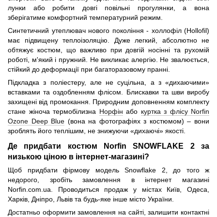
лунки або робити довгі повільні прогулянки, а вона
зберігатиме комфортний температурний режим.
Синтетичний утеплювач нового покоління - холлофіл (Hollofil)
має підвищену теплоізоляцію. Дуже легкий, абсолютно не
обтяжує костюм, що важливо при довгій носінні та рухомій
роботі, м'який і пружний. Не викликає алергію. Не звалюється,
стійкий до деформації при багаторазовому пранні.
Підкладка з поліестеру, але не суцільна, а з «дихаючими»
вставками та оздобленням флісом. Блискавки та шви виробу
захищені від промокання. Природним доповненням комплекту
стане жіноча термобілизна
Норфін
або
куртка з флісу Norfin
Ozone Deep Blue
(вона на фотографіях з костюмом) – вони
зроблять його теплішим, не знижуючи «дихаючі» якості.
Де придбати костюм Norfin SNOWFLAKE 2 за
низькою ціною в інтернет-магазині?
Щоб придбати фірмову модель Snowflake 2, до того ж
недорого, зробіть замовлення в інтернет магазині
Norfin.com.ua. Проводиться продаж у містах Київ, Одеса,
Харків, Дніпро, Львів та будь-яке інше місто України.
Достатньо оформити замовлення на сайті, залишити контактні