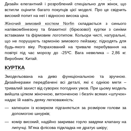
Дизайн елегантний і розроблений спеціально для жінок, що
встигли оцінити багато покупців цієї моделі. Про це свідчить
високий попит на неї і відносно висока ціна.
Жіночий зимовий костюм Norfin
складається з синього
напівкомбінезону та блакитної (бірюзової) куртки з синіми
вставками та фірмовим логотипом. Кольори чисті, натуральні,
що не порушують гармонію зимового пейзажу; підходять для
будь-якого віку. Розрахований на тривале перебування на
повітрі під час морозу до -25ºС. Вага невелика – 2,86 кг.
Виробник: Китай.
КУРТКА
Змодельована на диво функціональною та зручною.
Дизайнерами передбачені всі деталі, які є однією мети –
тривалий захист від суворих погодних умов. При цьому модель
вийшла цілком жіночною, витонченою і безліч всяких «штучок»
надає їй навіть деяку легковажність:
капюшон із козирком підганяється за розміром голови за
допомогою шнурків;
комір високий, надійно закриває горло завдяки клапану на
липучці. М'яка флісова підкладка не дратує шкіру;