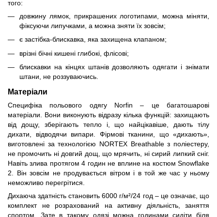
того:
довжину лямок, прикрашених логотипами, можна міняти,
фіксуючи липучками, а можна зняти їх зовсім;
є застібка-блискавка, яка захищена клапаном;
врізні бічні кишені глибокі, флісові;
блискавки на кінцях штанів дозволяють одягати і знімати
штани, не роззуваючись.
Матеріали
Специфіка польового одягу Norfin – це багатошарові
матеріали. Вони виконують відразу кілька функцій: захищають
від дощу, зберігають тепло і, що найцікавіше, дають тілу
дихати, відводячи випари. Фірмові тканини, що «дихають»,
виготовлені за технологією NORTEX Breathable з поліестеру,
не промочить ні довгий дощ, що мрячить, ні сирий липкий сніг.
Навіть злива протягом 4 годин не вплине на костюм Snowflake
2. Він зовсім не продувається вітром і в той же час у ньому
неможливо перегрітися.
Дихаюча здатність становить 6000 г/м²/24 год – це означає, що
комплект не розрахований на активну діяльність, заняття
спортом. Зате в такому одязі можна годинами сидіти біля