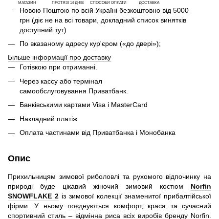
МАГАЗИН
ПРОТЯЗІ 14 ДНІВ
СПОСОБИ ОПЛАТИ
ДОСТАВКА
Новою Поштою по всій Україні безкоштовно від 5000
грн (діє не на всі товари, докладний список винятків
доступний
тут
)
По вказаному адресу кур'єром («до двері»);
Більше інформації про доставку
Готівкою при отриманні.
Через кассу або термінал
самообслуговування Приватбанк.
Банківськими картами Visa і MasterCard
Накладний платіж
Оплата частинами від Приватбанка і Монобанка
Опис
Прихильницям зимової риболовлі та рухомого відпочинку на
природі буде цікавий жіночий зимовий костюм
Norfin
SNOWFLAKE 2
із зимової колекції знаменитої прибалтійської
фірми. У ньому поєднуються комфорт, краса та сучасний
спортивний стиль – відмінна риса всіх виробів бренду Norfin.