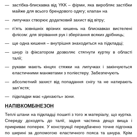
застібка-блискавка від YKK – фірми, яка виробляє застібки
майже для всього брендового одягу; клапан на
липучках створює додатковий захист від вітру;
п'ять зовнішніх врізних кишень на блискавках вистелені
флісом: для зігрівання рук і зберігання всяких дрібниць;
ще одна кишеня – внутрішня знаходиться на підкладці;
шнур із фіксатором дозволяє стягнути куртку в області
талії;
рукави мають кінцях стяжки на липучках і закінчуються
еластичними манжетами з поліестеру. Забезпечують
абсолютний захист від попадання снігу та не натирають
зап'ястя;
підкладки має «дихають» зони.
НАПІВКОМБІНЕЗОН
Теплі штани на підкладці пошиті з того ж матеріалу, що куртка.
Спереду доходять до талії, задня частина дещо вища і
прикриває поперек. У конструкції передбачено точне підгонка
по ширині за допомогою еластичного пояса та шнура. Крім