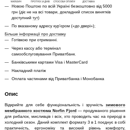
МАГАЗИН
ПРОТЯЗІ 14 ДНІВ
СПОСОБИ ОПЛАТИ
ДОСТАВКА
Новою Поштою по всій Україні безкоштовно від 5000
грн (діє не на всі товари, докладний список винятків
доступний
тут
)
По вказаному адресу кур'єром («до двері»);
Більше інформації про доставку
Готівкою при отриманні.
Через кассу або термінал
самообслуговування Приватбанк.
Банківськими картами Visa і MasterCard
Накладний платіж
Оплата частинами від Приватбанка і Монобанка
Опис
Відкрийте для себе функціональність і зручність
зимового
мембранного костюма Norfin Fjord
— продуманого рішення
для рибалок, мисливців і всіх, хто проводить час на природі в
холодний сезон. Даний комплект формату 3 в 1 поєднує в собі
практичність, ергономіку та високий рівень комфорту,