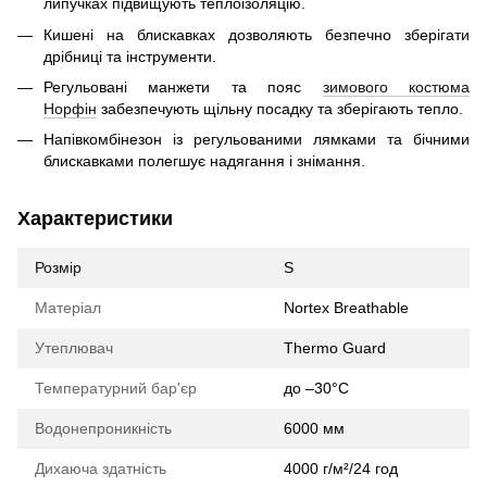
липучках підвищують теплоізоляцію.
Кишені на блискавках дозволяють безпечно зберігати
дрібниці та інструменти.
Регульовані манжети та пояс
зимового костюма
Норфін
забезпечують щільну посадку та зберігають тепло.
Напівкомбінезон із регульованими лямками та бічними
блискавками полегшує надягання і знімання.
Характеристики
Розмір
S
Матеріал
Nortex Breathable
Утеплювач
Thermo Guard
Температурний бар'єр
до –30°C
Водонепроникність
6000 мм
Дихаюча здатність
4000 г/м²/24 год