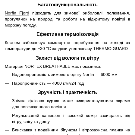
Багатофункціональність
Norfin Fjord
підходить для зимової риболовлі, полювання,
прогулянок на природі та роботи на відкритому повітрі в
морозну погоду.
Ефективна термоізоляція
Костюм забезпечує комфортне перебування на холоді за
температури до −30 °C завдяки утеплювачу THERMO GUARD.
Захист від вологи та вітру
Матеріал NORTEX BREATHABLE має показники:
Водонепроникність
зимового одягу Norfin
— 6000 мм
Паропроникність — 4000 г/м²/24 год
Зручність і практичність
Знімна флісова куртка може використовуватися окремо
для повсякденного носіння.
Регульований капюшон і високий комір захищають від
вітру, снігу та дощу.
Блискавка з подвійним бігунком і вітрозахисна планка на