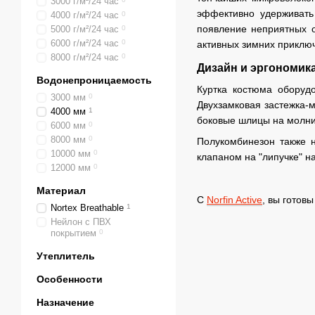
3000 г/м²/24 час
эффективно удерживать
4000 г/м²/24 час
0
появление неприятных о
5000 г/м²/24 час
0
6000 г/м²/24 час
0
активных зимних приклю
8000 г/м²/24 час
0
Дизайн и эргономик
Водонепроницаемость
Куртка костюма оборуд
3000 мм
0
Двухзамковая застежка-м
4000 мм
1
боковые шлицы на молни
6000 мм
0
8000 мм
0
Полукомбинезон также 
10000 мм
0
клапаном на "липучке" н
12000 мм
0
Материал
С
Norfin Active
, вы готов
Nortex Breathable
1
Нейлон с ПВХ
покрытием
0
Утеплитель
Особенности
Назначение