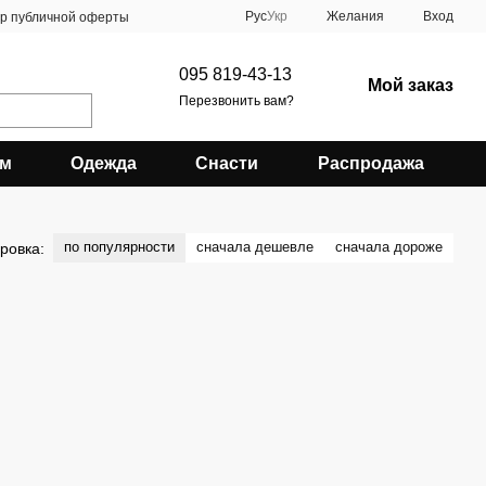
Рус
Укр
Желания
Вход
ор публичной оферты
095 819-43-13
Мой заказ
Перезвонить вам?
зм
Одежда
Снасти
Распродажа
по популярности
сначала дешевле
сначала дороже
ровка: