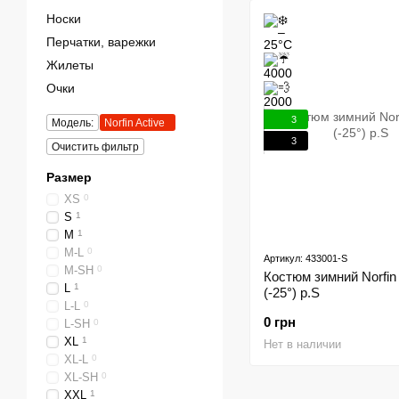
Носки
Перчатки, варежки
Жилеты
Очки
3
Модель:
Norfin Active
3
Очистить фильтр
Размер
XS
0
S
1
M
1
M-L
0
Артикул: 433001-S
M-SH
0
Костюм зимний Norfin 
L
1
(-25°) р.S
L-L
0
0 грн
L-SH
0
XL
1
Нет в наличии
XL-L
0
XL-SH
0
XXL
1