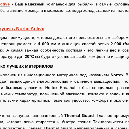
ctive
- Ваш надежный компаньон для рыбалки в самые холодны
бы в зимние месяцы и в межсезонье, когда холод становится нас
купить Norfin Active
 рядом преимуществ, которые делают его привлекательным выборо
донепроницаемостью
4 000 мм
и дышащей способностью
2 000 г/
х. А самая важная особенность костюма - его легкий вес и со
пературе
до -20°С
вы будете чувствовать себя комфортно и защище
ко лучших материалов
выполнен из инновационного материала под названием
Nortex Br
адает выдающейся влагостойкостью и отличной дышащестью, чт
 и бытовых условиях. Нortex Breathable был специально раз
 низких температур, повышенной влажности, контакте с водой и 
тельские характеристики, такие как удобство, комфорт и экологи
лителя выступает инновационный
Thermal Guard
. Главное преиму
и, которая легко стирается и быстро сохнет. Технологически п
 полиэстера, делает Thermal Guard непревзойденным в своем к