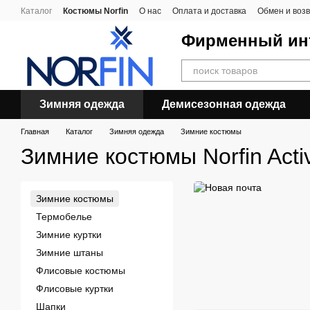
Перейти к основному контенту
Каталог
Костюмы Norfin
О нас
Оплата и доставка
Обмен и воз
Фирменный инт
Зимняя одежда
Демисезонная одежда
Главная
Каталог
Зимняя одежда
Зимние костюмы
Зимние костюмы Norfin Acti
Зимние костюмы
Термобелье
Зимние куртки
Зимние штаны
Флисовые костюмы
Флисовые куртки
Шапки