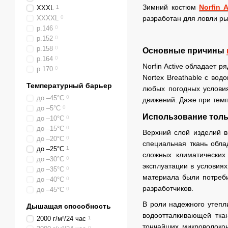
Зимний костюм
Norfin A
XXXL
1
XXXXL
0
разработан для ловли ры
р.146
0
р.152
0
р.158
0
Основные причины
р.164
0
Norfin Active обладает
р.170
0
Nortex Breathable с во
Температурный барьер
любых погодных условия
до –45°C
0
движений. Даже при тем
до –5°C
0
Использование толь
до –10°C
0
до –15°C
0
Верхний слой изделий 
до –20°C
0
специальная ткань обл
до –25°C
1
сложных климатических
до –30°C
0
эксплуатации в условиях
до –35°C
0
материала были потреби
до –40°C
0
разработчиков.
до –45°С
0
В роли надежного утеп
Дышащая способность
водоотталкивающей ткан
2000 г/м²/24 час
1
тончайших микроволокон
0