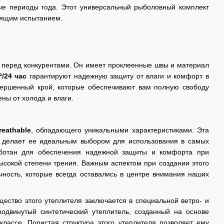
е периоды года. Этот универсальный рыболовный комплект
тоящим испытанием.
м перед конкурентами. Он имеет проклеенные швы и материал
м²/24 час
гарантируют надежную защиту от влаги и комфорт в
вершенный крой, которые обеспечивают вам полную свободу
ны от холода и влаги.
eathable
, обладающего уникальными характеристиками. Эта
о делает ее идеальным выбором для использования в самых
работан для обеспечения надежной защиты и комфорта при
высокой степени трения. Важным аспектом при создании этого
чность, которые всегда оставались в центре внимания наших
щество этого утеплителя заключается в специальной ветро- и
родвинутый синтетический утеплитель, созданный на основе
лассе. Пористая структура этого утеплителя позволяет ему