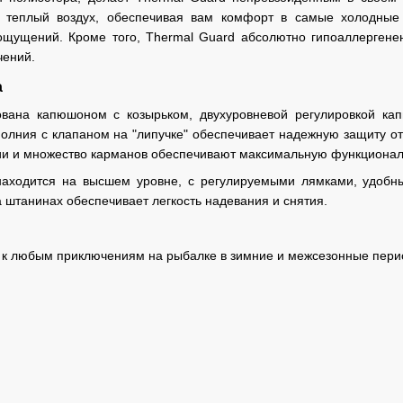
 теплый воздух, обеспечивая вам комфорт в самые холодные 
щущений. Кроме того, Thermal Guard абсолютно гипоаллергенен
чений.
а
ована капюшоном с козырьком, двухуровневой регулировкой ка
олния с клапаном на "липучке" обеспечивает надежную защиту от 
и и множество карманов обеспечивают максимальную функционал
находится на высшем уровне, с регулируемыми лямками, удобн
а штанинах обеспечивает легкость надевания и снятия.
ы к любым приключениям на рыбалке в зимние и межсезонные пери