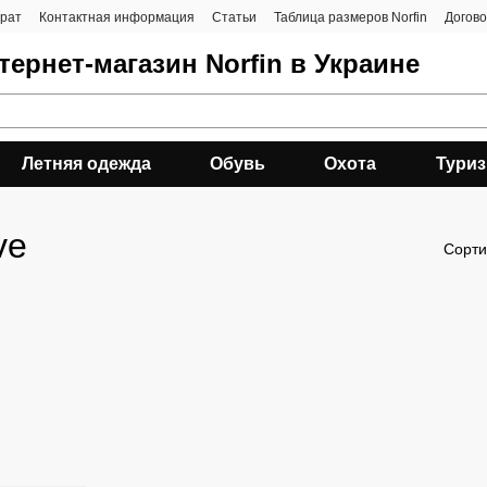
врат
Контактная информация
Статьи
Таблица размеров Norfin
Догов
ернет-магазин Norfin в Украине
Летняя одежда
Обувь
Охота
Тури
ve
Сорти