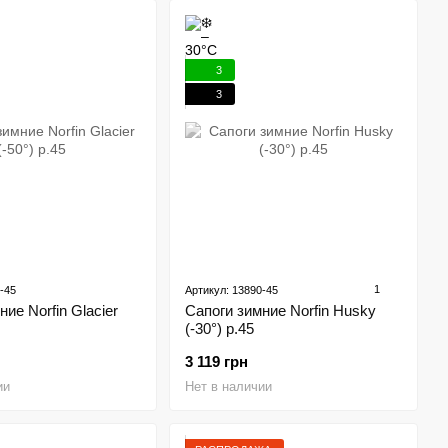
3
3
1
-45
Артикул: 13890-45
ие Norfin Glacier
Сапоги зимние Norfin Husky
(-30°) р.45
3 119 грн
ии
Нет в наличии