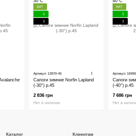
ХИТ
ХИТ
3
3
3
3
1
Артикул: 13970-45
Артикул: 16990
Avalanche
Сапоги зимние Norfin Lapland
Сапоги зимн
(-30°) р.45
(-40°) р.45
2 836 грн
7 686 грн
Нет в наличии
Нет в налич
Каталог
Клиентам