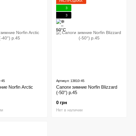
РАСПРОДАЖА
3
3
-45
Артикул: 13810-45
ие Norfin Arctic
Сапоги зимние Norfin Blizzard
(-50°) p.45
0 грн
ии
Нет в наличии