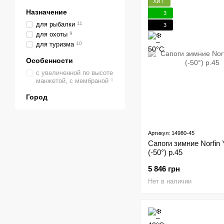
ХИТ
Назначение
3
для рыбалки
11
3
для охоты
9
для туризма
10
Особенности
с увеличенной по высоте
манжетой, с мембраной
0
Город
Артикул: 14980-45
Сапоги зимние Norfin
(-50°) р.45
5 846 грн
Нет в наличии