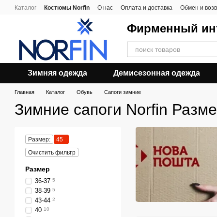
Перейти к основному контенту
Каталог
Костюмы Norfin
О нас
Оплата и доставка
Обмен и воз
Фирменный инт
Зимняя одежда
Демисезонная одежда
Главная
Каталог
Обувь
Cапоги зимние
Зимние сапоги Norfin Разме
Размер:
45
Очистить фильтр
Размер
36-37
5
38-39
5
43-44
2
40
10