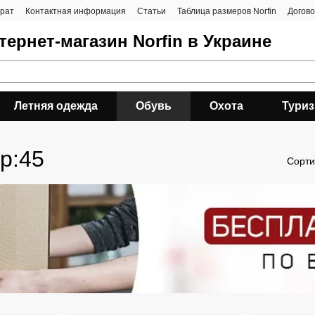
врат
Контактная информация
Статьи
Таблица размеров Norfin
Догов
ернет-магазин Norfin в Украине
Летняя одежда
Обувь
Охота
Тури
р:45
Сорти