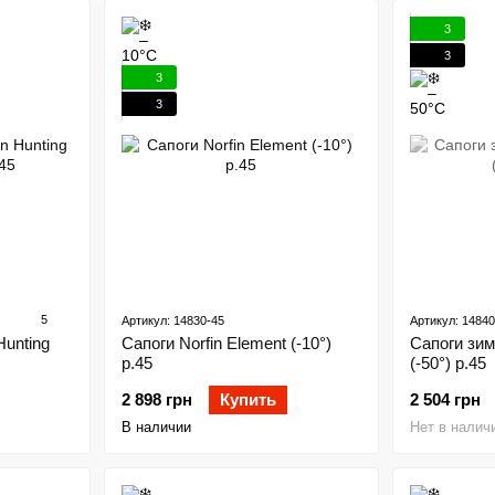
3
3
3
3
5
Артикул: 14830-45
Артикул: 14840
Hunting
Сапоги Norfin Element (-10°)
Сапоги зимн
р.45
(-50°) p.45
2 898 грн
Купить
2 504 грн
В наличии
Нет в налич