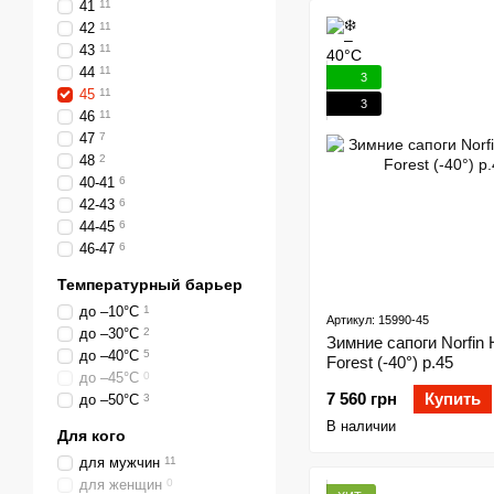
41
11
42
11
43
11
44
11
3
45
11
3
46
11
47
7
48
2
40-41
6
42-43
6
44-45
6
46-47
6
Температурный барьер
до –10°C
1
Артикул: 15990-45
до –30°C
2
Зимние сапоги Norfin 
до –40°C
5
Forest (-40°) р.45
до –45°С
0
7 560 грн
Купить
до –50°C
3
В наличии
Для кого
для мужчин
11
для женщин
0