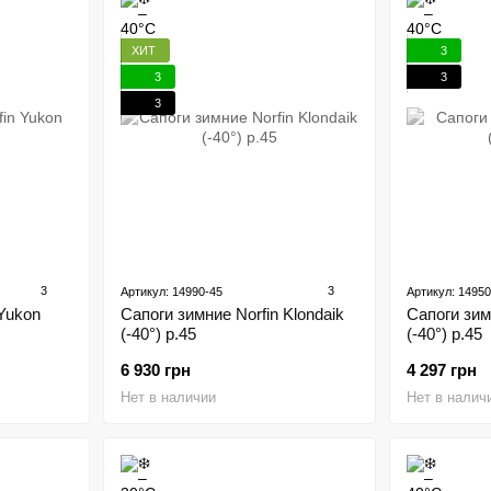
ХИТ
3
3
3
3
3
3
Артикул: 14990-45
Артикул: 14950
 Yukon
Сапоги зимние Norfin Klondaik
Сапоги зимн
(-40°) р.45
(-40°) р.45
6 930 грн
4 297 грн
Нет в наличии
Нет в налич