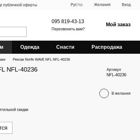
Рус
Укр
Желания
Вход
ор публичной оферты
095 819-43-13
Мой заказ
Перезвонить вам?
зм
Одежда
Снасти
Распродажа
аки
Рюкзак Norfin WAVE NFL NFL-40236
FL NFL-40236
Артикул
NFL-40236
В желания
тельной скидки
тся