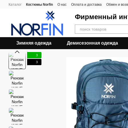
Перейти к основному контенту
Каталог
Костюмы Norfin
О нас
Оплата и доставка
Обмен и воз
Фирменный инт
Зимняя одежда
Демисезонная одежда
3
3