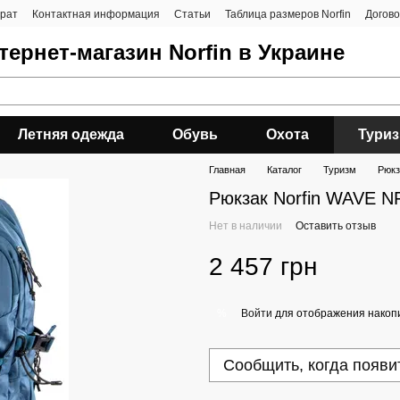
врат
Контактная информация
Статьи
Таблица размеров Norfin
Догов
ернет-магазин Norfin в Украине
Летняя одежда
Обувь
Охота
Тури
Главная
Каталог
Туризм
Рюкз
Рюкзак Norfin WAVE N
Нет в наличии
Оставить отзыв
2 457 грн
Войти
для отображения накопи
%
Сообщить, когда появи