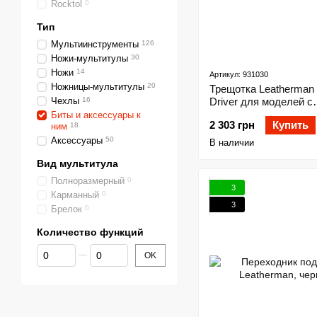
Rocktol
0
Тип
Мультиинструменты
126
Ножи-мультитулы
30
Ножи
14
Артикул: 931030
Ножницы-мультитулы
20
Трещотка Leatherman 
Чехлы
16
Driver для моделей с
битодержателем
Биты и аксессуары к
2 303 грн
Купить
ним
18
Аксессуары
50
В наличии
Вид мультитула
Полноразмерный
0
3
Карманный
0
3
Брелок
0
Количество функций
От Количество функций
До Количество функций
OK