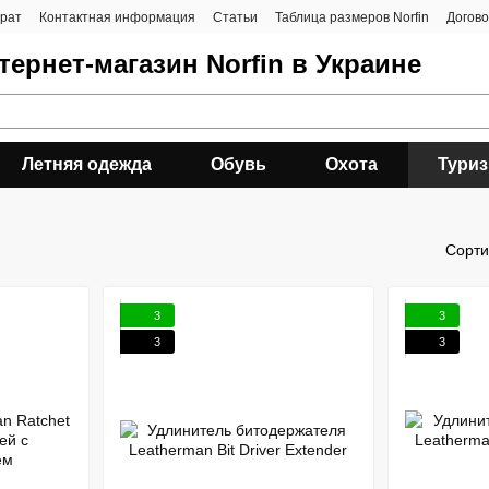
врат
Контактная информация
Статьи
Таблица размеров Norfin
Догов
ернет-магазин Norfin в Украине
Летняя одежда
Обувь
Охота
Тури
Сорти
3
3
3
3