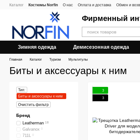
Перейти к основному контенту
Каталог
Костюмы Norfin
О нас
Оплата и доставка
Обмен и воз
Фирменный инт
Зимняя одежда
Демисезонная одежда
Главная
Каталог
Туризм
Мультитулы
Биты и аксессуары к ним
Тип:
3
Биты и аксессуары к ним
3
Очистить фильтр
Бренд
Leatherman
18
Galvanox
0
711L
0