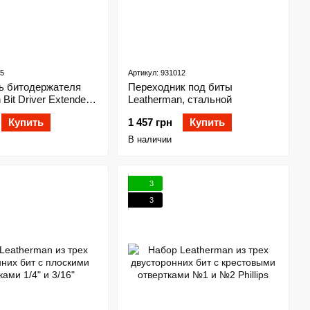
15
Артикул: 931012
ь битодержателя
Переходник под биты
Bit Driver Extender
Leatherman, стальной
Купить
1 457 грн
Купить
В наличии
3
3