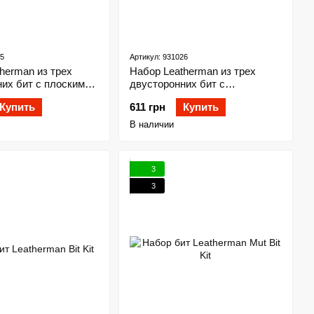
25
Артикул: 931026
herman из трех
Набор Leatherman из трех
их бит с плоскими
двусторонних бит с
1/4" и 3/16"
крестовыми отвертками №1 и
Купить
611 грн
Купить
№2 Phillips
В наличии
3
3