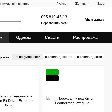
Рус
Укр
Желания
Вход
ор публичной оферты
095 819-43-13
Мой заказ
Перезвонить вам?
зм
Одежда
Снасти
Распродажа
по популярности
сначала дешевле
сначала дороже
ровка:
3
3