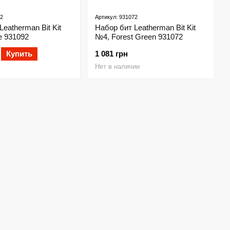
92
Артикул: 931072
eatherman Bit Kit
Набор бит Leatherman Bit Kit
e 931092
№4, Forest Green 931072
Купить
1 081 грн
Нет в наличии