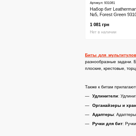
Артикул: 931081
Набор бит Leatherman 
№5, Forest Green 931
1 081 грн
Нет в наличии
Биты для мультитулов
разнообразные задачи. Б
плоские, крестовые, торц
Также к битам прилагаю
Удлинители
: Удлини
Органайзеры и хра
Адаптеры
: Адаптеры
Ручки для бит
: Ручк