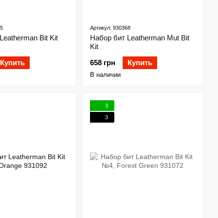
25
Артикул: 930368
eatherman Bit Kit
Набор бит Leatherman Mut Bit
Kit
Купить
658 грн
Купить
В наличии
3
3