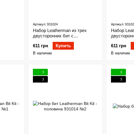
Артикул: 931024
Артикул: 9310
Набор Leatherman из трех
Набор Leat
двусторонних бит с
двусторонн
крестовыми отвертками №1 и
отвертками 
611 грн
Купить
611 грн
№2 Phillips и плоской 3/16"
В наличии
В наличии
3
3
3
3