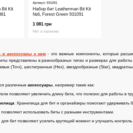
Артикул: 931091
Bit Kit
Набор бит Leatherman Bit Kit
081
№6, Forest Green 931091
1 081 грн
Нет в наличии
 и аксессуары к ним
- это важные компоненты, которые расши
иты представлены в разнообразных типах и размерах для работы 
евые (Torx), шестигранные (Hex), звездообразные (Star), квадратны
тся различные
аксессуары
, например такие как:
тели позволяют увеличить длину бита, что полезно для работы в т
нилища
: Хранилища для бит и органайзеры помогают удерживать 
 позволяют использовать биты с разными инструментами.
и для бит позволяют усилить крутящий момент и улучшить контроль