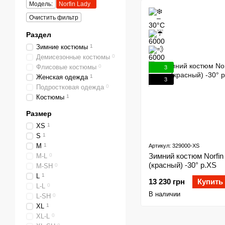
Модель:
Norfin Lady
Очистить фильтр
Раздел
Зимние костюмы
1
Демисезонные костюмы
0
Флисовые костюмы
0
3
Женская одежда
1
3
Подростковая одежда
0
Костюмы
1
Размер
XS
1
S
1
M
1
Артикул: 329000-XS
Зимний костюм Norfin
M-L
0
(красный) -30° р.XS
M-SH
0
L
1
13 230 грн
Купить
L-L
0
В наличии
L-SH
0
XL
1
XL-L
0