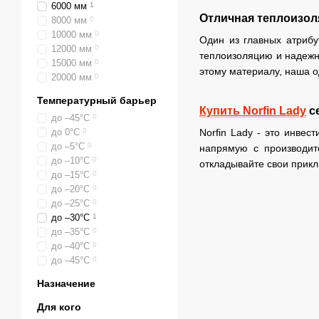
6000 мм
1
Отличная теплоизол
8000 мм
0
10000 мм
0
Один из главных атриб
12000 мм
0
теплоизоляцию и надежну
15000 мм
0
этому материалу, наша од
20000 мм
0
Температурный барьер
Купить Norfin Lady
се
до –45°C
0
Norfin Lady - это инве
до 0°C
0
до –5°C
0
напрямую с производит
до –10°C
0
откладывайте свои прикл
до –15°C
0
до –20°C
0
до –25°C
0
до –30°C
1
до –35°C
0
до –40°C
0
до –45°С
0
Назначение
Для кого