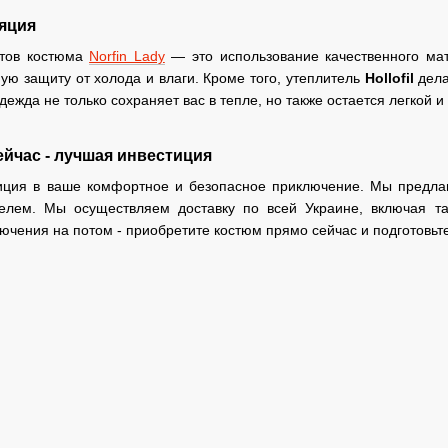
яция
утов костюма
Norfin Lady
— это использование качественного ма
ю защиту от холода и влаги. Кроме того, утеплитель
Hollofil
дела
ежда не только сохраняет вас в тепле, но также остается легкой и
йчас - лучшая инвестиция
стиция в ваше комфортное и безопасное приключение. Мы предла
елем. Мы осуществляем доставку по всей Украине, включая так
ючения на потом - приобретите костюм прямо сейчас и подготовь