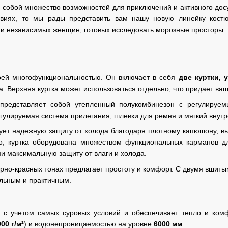
 собой множество возможностей для приключений и активного досу
овиях, то мы рады представить вам нашу новую линейку кос
 и независимых женщин, готовых исследовать морозные просторы.
оей многофункциональностью. Он включает в себя
две куртки, 
а. Верхняя куртка может использоваться отдельно, что придает ваш
представляет собой утепленный полукомбинезон с регулируем
гулируемая система прилегания, шлевки для ремня и мягкий внутр
рует надежную защиту от холода благодаря плотному капюшону, в
го, куртка оборудована множеством функциональных карманов 
 максимальную защиту от влаги и холода.
ерно-красных тонах предлагает простоту и комфорт. С двумя вшит
ильным и практичным.
н с учетом самых суровых условий и обеспечивает тепло и ко
00 г/м²
) и водонепроницаемостью на уровне
6000 мм
.