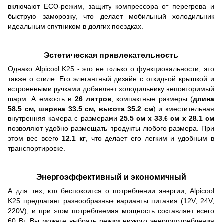
включают ECO-режим, защиту компрессора от перегрева и
быструю заморозку, что делает мобильный холодильник
идеальным спутником в долгих поездках.
Эстетическая привлекательность
Однако
Alpicool K25
- это не только о функциональности, это
также о стиле. Его элегантный дизайн с откидной крышкой и
встроенными ручками добавляет холодильнику неповторимый
шарм. А емкость в
26 литров
, компактные размеры (
длина
58.5 см, ширина 33.5 см, высота 35.2 см
) и вместительная
внутренняя камера с размерами
25.5 см x 33.6 см x 28.1 см
позволяют удобно размещать продукты любого размера. При
этом вес всего
12.1 кг
, что делает его легким и удобным в
транспортировке.
Энергоэффективный и экономичный
А для тех, кто беспокоится о потреблении энергии,
Alpicool
K25
предлагает разнообразные варианты питания (12V, 24V,
220V), и при этом потребляемая мощность составляет всего
60 Вт. Вы можете выбрать режим низкого энергопотребления