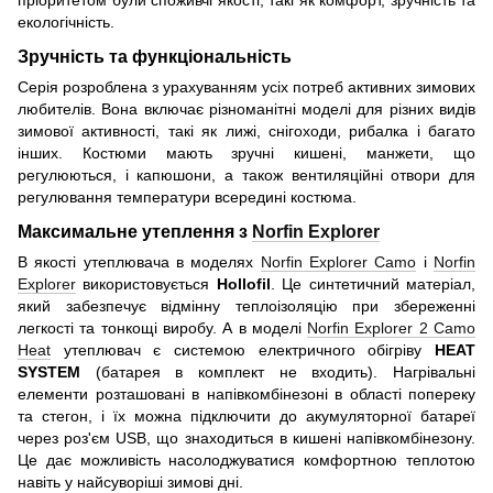
пріоритетом були споживчі якості, такі як комфорт, зручність та
екологічність.
Зручність та функціональність
Серія розроблена з урахуванням усіх потреб активних зимових
любителів. Вона включає різноманітні моделі для різних видів
зимової активності, такі як лижі, снігоходи, рибалка і багато
інших. Костюми мають зручні кишені, манжети, що
регулюються, і капюшони, а також вентиляційні отвори для
регулювання температури всередині костюма.
Максимальне утеплення з
Norfin Explorer
В якості утеплювача в моделях
Norfin Explorer Camo
і
Norfin
Explorer
використовується
Hollofil
. Це синтетичний матеріал,
який забезпечує відмінну теплоізоляцію при збереженні
легкості та тонкощі виробу. А в моделі
Norfin Explorer 2 Camo
Heat
утеплювач є системою електричного обігріву
HEAT
SYSTEM
(батарея в комплект не входить). Нагрівальні
елементи розташовані в напівкомбінезоні в області попереку
та стегон, і їх можна підключити до акумуляторної батареї
через роз'єм USB, що знаходиться в кишені напівкомбінезону.
Це дає можливість насолоджуватися комфортною теплотою
навіть у найсуворіші зимові дні.