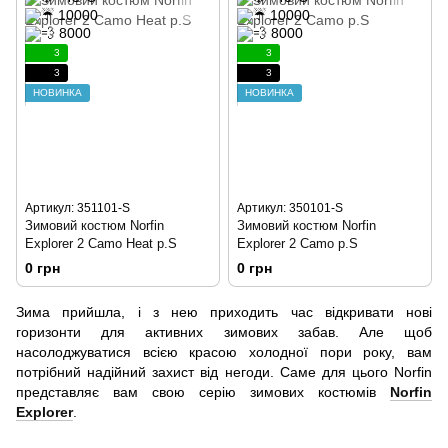
3
3
3
3
НОВИНКА
НОВИНКА
Артикул: 351101-S
Артикул: 350101-S
Зимовий костюм Norfin
Зимовий костюм Norfin
Explorer 2 Camo Heat р.S
Explorer 2 Camo р.S
0 грн
0 грн
Зима прийшла, і з нею приходить час відкривати нові
горизонти для активних зимових забав. Але щоб
насолоджуватися всією красою холодної пори року, вам
потрібний надійний захист від негоди. Саме для цього Norfin
представляє вам свою серію зимових костюмів
Norfin
Explorer
.