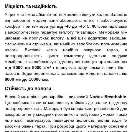
Міцність та надійність
У цих костюмах абсолютно неможливо відчути холод. Залежно
від вибраної моделі вони зберігають тепло і забезпечують
комфорт при температурі
від -40 до -45°C
. Флісова підкладка
з мікрополіестеру гарантує теплоту та затишок. Мембрана між
шарами не пропускає вологу, а всі шви додатково захищені
силіконовими стрічками, які надійно запобігають проникненню
вологи. Високий комір надійно закриває горло, а
повітропроникність цього комплекту ідеальна завдяки
мембрані, яка забезпечує відмінну вентиляцію при значеннях
від 6000 до 8000 г/м²
і пропускає пару тільки в один бік –
назовні. Водонепроникність, залежно від моделі, становить від
8000 мм до 10000 мм
.
Стійкість до вологи
Верхній матеріал цих виробів – дихаючий
Nortex Breathable
.
Ця особлива тканина має високу стійкість до вологи і відмінну
повітропроникність. Матеріал був спеціально розроблений для
використання у складних погодних та побутових умовах, таких
як низькі температури, підвищена вологість, вплив води та
високий рівень тертя. При розробці цього матеріалу основним