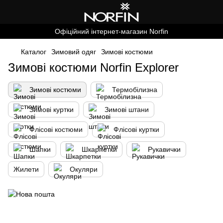
Офіційний інтернет-магазин Norfin
Каталог
Зимовий одяг
Зимові костюми
Зимові костюми Norfin Explorer
Зимові костюми
Термобілизна
Зимові куртки
Зимові штани
Флісові костюми
Флісові куртки
Шапки
Шкарпетки
Рукавички
Жилети
Окуляри