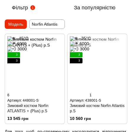
Фільтр
За популярністю
1
Модель
Norfin Atlantis
3
3
3
3
6
1
Артикул: 448001-S
Артикул: 438001-S
Зимовий костюм Norfin
Зимовий костюм Norfin Atlantis
ATLANTIS + (Plus) р.S
р.S
13 545 грн
10 560 грн
Для того щоб по-справжньому насолодитися відпочинком,