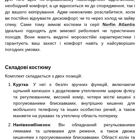
необхідний комфорт, а це відноситься як до спорядження, так і
до вашого екіпірування. Адже неможливо розслабитися, коли
ви постійно відчуваєте дискомфорт, чи то через холод чи зайву
спеку. Саме тому зимові костюми із серії
Norfin Atlantis
ідеально підходять для зимової риболовлі чи туристичних
походів. Вони мають видатні морозостійкі характеристики і
гарантують ваш захист і комфорт навіть у найсуворіших
погодних умовах.
Складові костюму
Комплект складається з двох позицій:
Куртка
: У неї є безліч зручних функцій, включаючи
щільний капюшон з додатковим утепленням шаром флісу
та регулюванням, високий комір, чотири місткі кишені з
прогумованими блискавками, внутрішню кишеню для
мобільного телефону та інших особистих речей, а також
манжети на рукавах та утеплену область попереку.
Напівкомбінезон
: Він обладнаний регульованими
лямками та шлевками для ременя, а також двома
кишенями з прогумованими блискавками. Області колін та