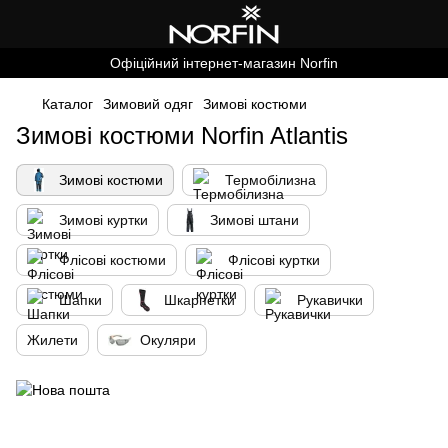
Офіційний інтернет-магазин Norfin
Каталог
Зимовий одяг
Зимові костюми
Зимові костюми Norfin Atlantis
Зимові костюми
Термобілизна
Зимові куртки
Зимові штани
Флісові костюми
Флісові куртки
Шапки
Шкарпетки
Рукавички
Жилети
Окуляри