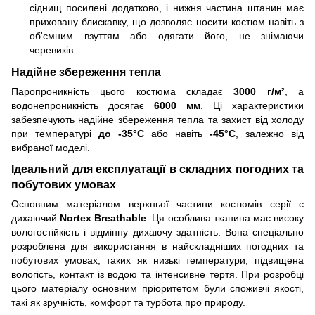
сіднищ посилені додатково, і нижня частина штанин має
приховану блискавку, що дозволяє носити костюм навіть з
об'ємним взуттям або одягати його, не знімаючи
черевиків.
Надійне збереження тепла
Паропроникність цього костюма складає
3000 г/м²
, а
водонепроникність досягає
6000 мм
. Ці характеристики
забезпечують надійне збереження тепла та захист від холоду
при температурі
до -35°C
або навіть
-45°C
, залежно від
вибраної моделі.
Ідеальний для експлуатації в складних погодних та
побутових умовах
Основним матеріалом верхньої частини костюмів серії є
дихаючий
Nortex Breathable
. Ця особлива тканина має високу
вологостійкість і відмінну дихаючу здатність. Вона спеціально
розроблена для використання в найскладніших погодних та
побутових умовах, таких як низькі температури, підвищена
вологість, контакт із водою та інтенсивне тертя. При розробці
цього матеріалу основним пріоритетом були споживчі якості,
такі як зручність, комфорт та турбота про природу.