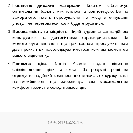
Повністю дихаючі матеріали
: Костюм забезпечує
оптимальний баланс між теплом та вентиляцією. Ви не
замерзнете, навіть перебуваючи на місці в очікуванні
улову, і не перегрієтеся, коли будете рухатися.
Висока якість та міцність
: Виріб відрізняється надійною
конструкцією та довговічними характеристиками. Ви
можете бути впевнені, що цей костюм прослужить вам
довгі роки, і ви насолоджуватиметеся кожним моментом
вашого відпочинку.
Приємна ціна
:
Norfin Atlantis
надає відмінне
співвідношення ціни та якості. За розумні гроші ви
отримуєте надійний комплект, що включає як куртку, так і
напівкомбінезон, що забезпечує вам максимальний
комфорт і захист в холодні зимові дні.
095 819-43-13