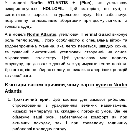
У моделі
Norfin ATLANTIS + (Plus)
, як утеплювач
використовується
HOLLOFIL
. Цей матеріал, по суті, є
синтетичною версією натурального пуху. Він забезпечує
незрівнянну теплоізоляцію, зберігаючи при цьому легкість та
тонкість одягу.
А в моделі
Norfin Atlantis
, утеплювач
Thermal Guard
виконує
роль теплоізоляції. Його особливістю є спеціальна вітро- та
водонепроникна тканина, яка легко переться, швидко сохне,
та сучасний синтетичний утеплювач, створений на основі
мікроволокон поліестеру. Цей утеплювач має пористу
структуру, що дозволяє довгий час утримувати тепле повітря.
До того ж, він не вбирає вологу, не викликає алергічних реакцій
та легкої ваги.
Є чотири вагомі причини, чому варто
купити Norfin
Atlantis
Практичний крій
: Цей костюм для зимової риболовлі
спроектований з урахуванням великих навантажень,
низьких температур та складних погодних умов. Він не
обмежує ваші рухи, забезпечуючи комфорт як при
активних походах, так і при тривалому годиннику
риболовлі в холодну погоду.