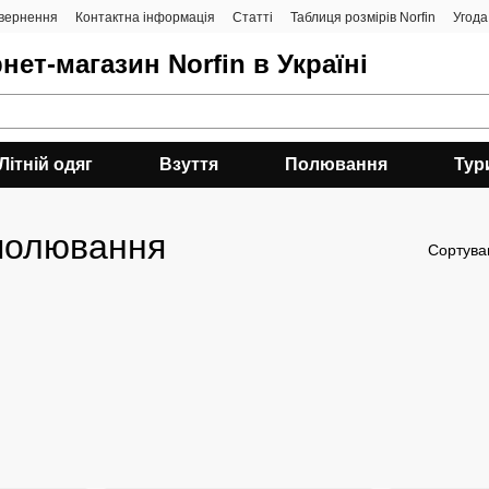
овернення
Контактна інформація
Статті
Таблиця розмірів Norfin
Угода
нет-магазин Norfin в Україні
Літній одяг
Взуття
Полювання
Тур
 полювання
Сортува