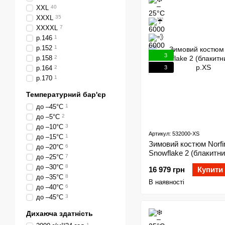
XXL
40
XXXL
35
XXXXL
7
р.146
1
р.152
1
3
р.158
2
3
р.164
2
р.170
1
Температурний бар'єр
до –45°C
1
до –5°C
2
до –10°C
3
Артикул: 532000-XS
до –15°C
1
Зимовий костюм Norfi
до –20°C
6
Snowflake 2 (блакитний
до –25°C
7
р.XS
до –30°C
8
16 979 грн
Купити
до –35°C
8
В наявності
до –40°C
6
до –45°С
3
Дихаюча здатність
1