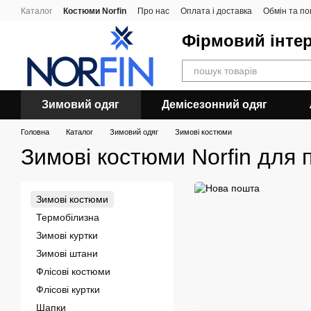
Перейти до основного контенту
Каталог
Костюми Norfin
Про нас
Оплата і доставка
Обмін та п
Фірмовий інтер
Зимовий одяг
Демісезонний одяг
Головна
Каталог
Зимовий одяг
Зимові костюми
Зимові костюми Norfin для
Зимові костюми
Термобілизна
Зимові куртки
Зимові штани
Флісові костюми
Флісові куртки
Шапки