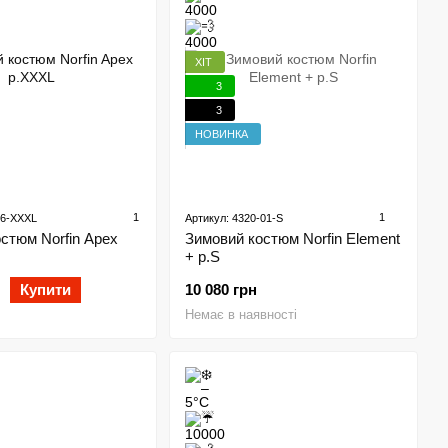
ХІТ
3
3
НОВИНКА
1
1
06-XXXL
Артикул: 4320-01-S
стюм Norfin Apex
Зимовий костюм Norfin Element
+ р.S
Купити
10 080 грн
Немає в наявності