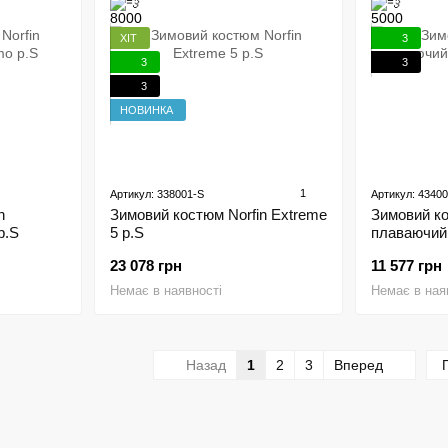
ХІТ
3
3
3
3
НОВИНКА
1
Артикул: 338001-S
Артикул: 4340
n
Зимовий костюм Norfin Extreme
Зимовий к
р.S
5 р.S
плаваючий N
23 078 грн
11 577 грн
Немає в наявності
Немає в ная
Назад
1
2
3
Вперед