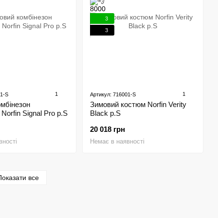
3
3
1
1
01-S
Артикул: 716001-S
омбінезон
Зимовий костюм Norfin Verity
orfin Signal Pro р.S
Black р.S
20 018 грн
вності
Немає в наявності
Показати все