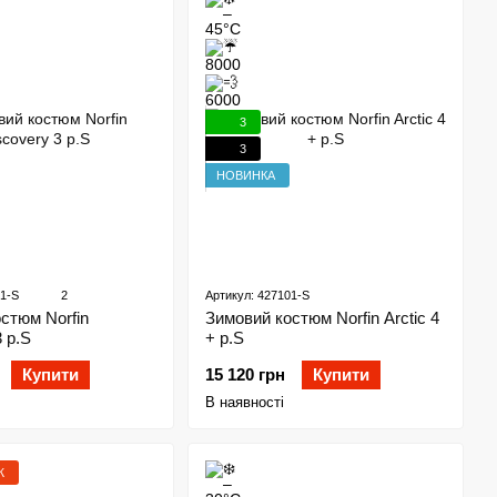
3
3
НОВИНКА
01-S
2
Артикул: 427101-S
Зимовий костюм Norfin Arctic 4
стюм Norfin
+ р.S
 р.S
15 120 грн
Купити
Купити
В наявності
Ж