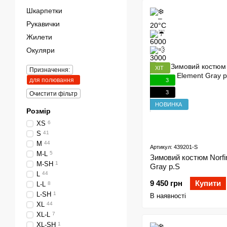
Шкарпетки
Рукавички
Жилети
Окуляри
ХІТ
Призначення:
для полювання
3
3
Очистити фільтр
НОВИНКА
Розмір
XS
6
S
41
M
44
Артикул: 439201-S
M-L
5
Зимовий костюм Norfi
M-SH
1
Gray р.S
L
44
9 450 грн
Купити
L-L
8
L-SH
1
В наявності
XL
44
XL-L
7
XL-SH
1