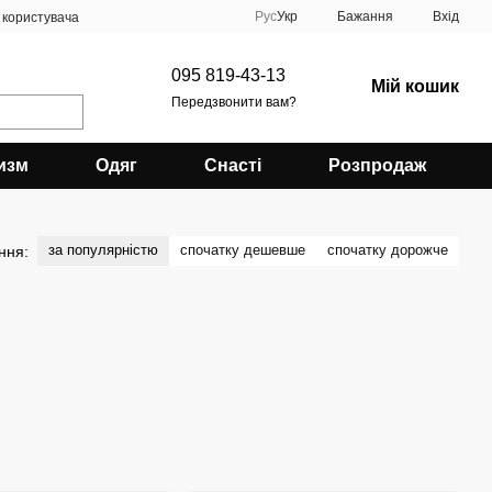
Рус
Укр
Бажання
Вхід
 користувача
095 819-43-13
Мій кошик
Передзвонити вам?
изм
Одяг
Снасті
Розпродаж
за популярністю
спочатку дешевше
спочатку дорожче
ння: