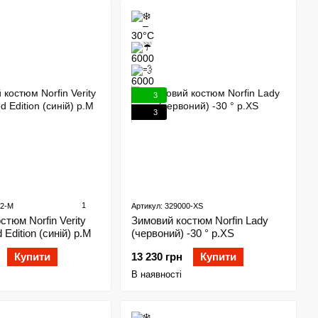
3
3
1
02-M
Артикул: 329000-XS
стюм Norfin Verity
Зимовий костюм Norfin Lady
d Edition (синій) р.М
(червоний) -30 ° р.XS
Купити
13 230 грн
Купити
В наявності