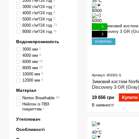
2000 г/м²/24 год
3000 г/м²/24 год
5
4000 г/м²/24 год
3
5000 г/м²/24 год
2
6000 г/м²/24 год
23
3
8000 г/м²/24 год
11
3
Водонепроникність
НОВИНКА
3000 мм
1
4000 мм
4
6000 мм
14
8000 мм
15
10000 мм
8
Артикул: 453301-S
12000 мм
4
Зимовий костюм Norfi
Discovery 3 GR (Gray)
Матеріал
19 656 грн
Купити
Nortex Breathable
42
Нейлон із ПВХ
В наявності
покриттям
1
Утеплювач
Особливості