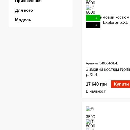
Призначення
Для кого
3
Модель
3
Артикул: 340004-XL-L
Зимовий костюм Norfin
р.XL-L
17 640 грн
Купити
В наявності