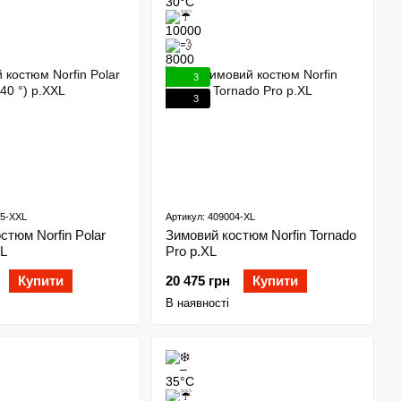
3
3
05-XXL
Артикул: 409004-XL
стюм Norfin Polar
Зимовий костюм Norfin Tornado
XL
Pro р.XL
Купити
20 475 грн
Купити
В наявності