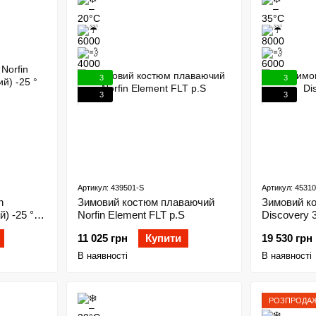
3
3
3
3
Артикул: 439501-S
Артикул: 4531
n
Зимовий костюм плаваючий
Зимовий ко
) -25 °
Norfin Element FLT р.S
Discovery 3
11 025 грн
Купити
19 530 грн
В наявності
В наявності
РОЗПРОДА