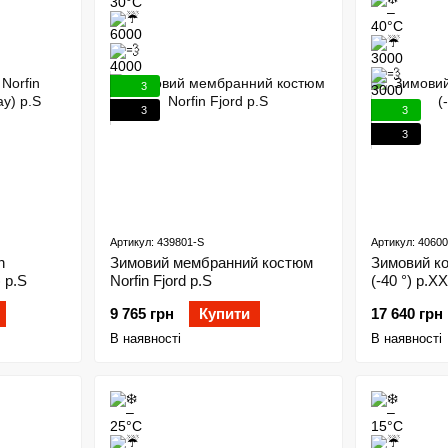
3
3
3
3
Артикул: 439801-S
Артикул: 4060
n
Зимовий мембранний костюм
Зимовий ко
 р.S
Norfin Fjord р.S
(-40 °) р.X
9 765 грн
Купити
17 640 грн
В наявності
В наявності