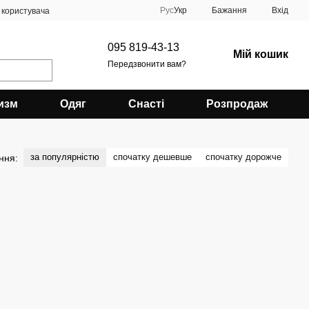
Рус
Укр
Бажання
Вхід
 користувача
095 819-43-13
Мій кошик
Передзвонити вам?
изм
Одяг
Снасті
Розпродаж
за популярністю
спочатку дешевше
спочатку дорожче
ння: