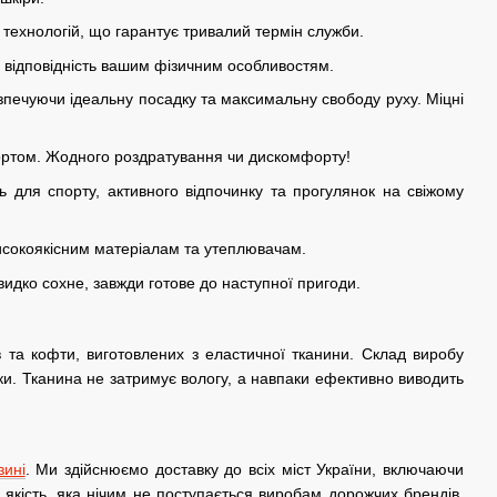
 технологій, що гарантує тривалий термін служби.
у відповідність вашим фізичним особливостям.
езпечуючи ідеальну посадку та максимальну свободу руху. Міцні
ортом. Жодного роздратування чи дискомфорту!
ь для спорту, активного відпочинку та прогулянок на свіжому
 високоякісним матеріалам та утеплювачам.
видко сохне, завжди готове до наступної пригоди.
 та кофти, виготовлених з еластичної тканини. Склад виробу
ики. Тканина не затримує вологу, а навпаки ефективно виводить
зині
. Ми здійснюємо доставку до всіх міст України, включаючи
у якість, яка нічим не поступається виробам дорожчих брендів.