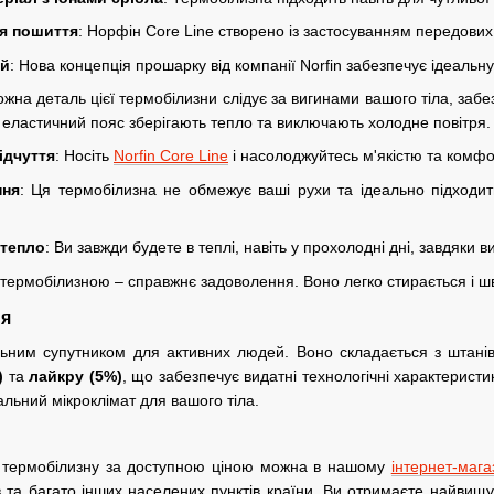
я пошиття
: Норфін Core Line створено із застосуванням передових
ій
: Нова концепція прошарку від компанії Norfin забезпечує ідеальн
ожна деталь цієї термобілизни слідує за вигинами вашого тіла, заб
 еластичний пояс зберігають тепло та виключають холодне повітря.
ідчуття
: Носіть
Norfin Core Line
і насолоджуйтесь м'якістю та комф
ння
: Ця термобілизна не обмежує ваші рухи та ідеально підходит
 тепло
: Ви завжди будете в теплі, навіть у прохолодні дні, завдяки
ю термобілизною – справжнє задоволення. Воно легко стирається і ш
ня
ьним супутником для активних людей. Воно складається з штанів
)
та
лайкру (5%)
, що забезпечує видатні технологічні характерист
альний мікроклімат для вашого тіла.
 термобілизну за доступною ціною можна в нашому
інтернет-мага
ів та багато інших населених пунктів країни. Ви отримаєте найвищ