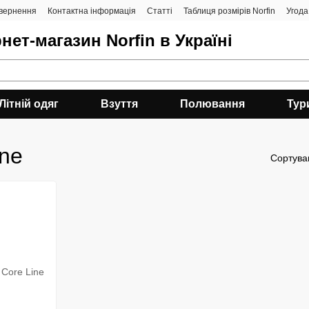
овернення
Контактна інформація
Статті
Таблиця розмірів Norfin
Угода
нет-магазин Norfin в Україні
Літній одяг
Взуття
Полювання
Тур
ine
Сортува