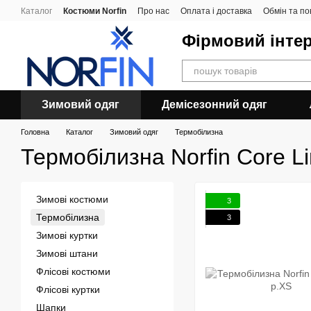
Перейти до основного контенту
Каталог
Костюми Norfin
Про нас
Оплата і доставка
Обмін та п
Фірмовий інтер
Зимовий одяг
Демісезонний одяг
Головна
Каталог
Зимовий одяг
Термобілизна
Термобілизна Norfin Core L
Зимові костюми
3
Термобілизна
3
Зимові куртки
Зимові штани
Флісові костюми
Флісові куртки
Шапки