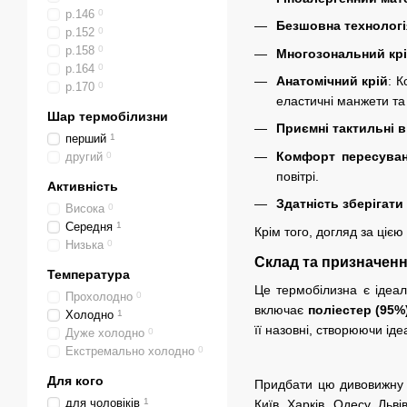
р.146
0
Безшовна технологі
р.152
0
р.158
0
Многозональний кр
р.164
0
Анатомічний крій
: К
р.170
0
еластичні манжети та
Шар термобілизни
Приємні тактильні в
перший
1
Комфорт пересува
другий
0
повітрі.
Активність
Здатність зберігати
Висока
0
Середня
1
Крім того, догляд за ціє
Низька
0
Склад та призначен
Температура
Це термобілизна є ідеал
Прохолодно
0
включає
поліестер (95%
Холодно
1
її назовні, створюючи іде
Дуже холодно
0
Екстремально холодно
0
Для кого
Придбати цю дивовижну
для чоловіків
1
Київ, Харків, Одесу, Льв