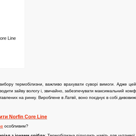
ore Line
вибору термобілизни, важливо врахувати суворі вимоги. Адже цей
дводити зайву вологу і, звичайно, забезпечувати максимальний ком
тавлених на ринку. Вироблене в Латвії, воно поєднує в собі дивовиж
ити Norfin Core Line
ne
особливим?
ріал з іонами срібла
: Термобілизна підходить навіть для чутливої 