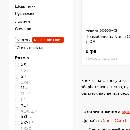
Шкарпетки
Рукавички
Жилети
Окуляри
Артикул: 3037000-XS
Термобілизна Norfin C
Модель:
Norfin Core Line
р.XS
Очистити фільтр
0 грн
Розмір
Немає в наявності
XS
1
L-XL
0
S
1
Коли справа стосується 
S-M
0
зберігати ваше тепло, ві
M
1
багатьох варіантів, предс
M-L
0
L
1
XL
1
XL-XXL
0
Головні причини
куп
XXL
1
Що робить
Norfin Core Li
XXXL
1
XXXXL
0
Гіпоалергенний мате