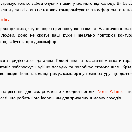
 утримує тепло, забезпечуючи надійну ізоляцію від холоду. Ви біл
ення для всіх, хто не готовий компромісувати з комфортом та тепл
antic
актеристика, яку ця серія принесе у ваше життя. Еластичність мат
 людей. Воно не сковує ваші рухи і ідеально повторює контури
стю, забувши про дискомфорт.
вага приділяється деталям. Плоскі шви та еластичні манжети га
танів забезпечує надійну посадку та запобігає скочуванням. Крім
вої шкіри. Воно також підтримує комфортну температуру, що дозвол
льне рішення для екстремально холодної погоди,
Norfin Atlantic
- не
ості, що робить його ідеальним для тривалих зимових походів.