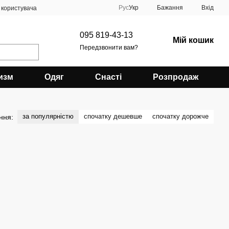
Рус
Укр
Бажання
Вхід
 користувача
095 819-43-13
Мій кошик
Передзвонити вам?
изм
Одяг
Снасті
Розпродаж
за популярністю
спочатку дешевше
спочатку дорожче
ння: