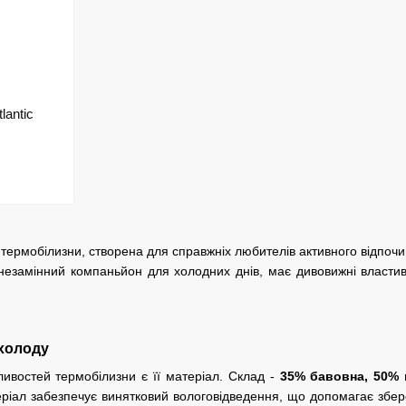
lantic
 термобілизни, створена для справжніх любителів активного відпочи
незамінний компаньйон для холодних днів, має дивовижні властиво
 холоду
ивостей термобілизни є її матеріал. Склад -
35% бавовна, 50% 
еріал забезпечує винятковий вологовідведення, що допомагає збере