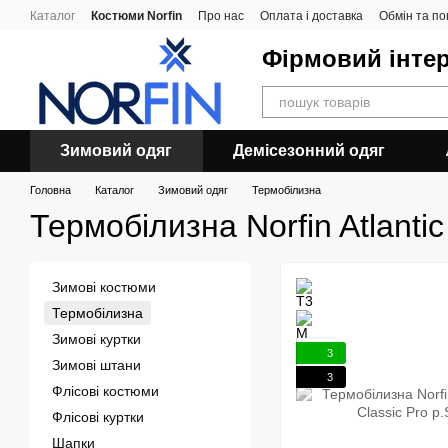
Перейти до основного контенту
Каталог
Костюми Norfin
Про нас
Оплата і доставка
Обмін та п
Фірмовий інтер
Зимовий одяг
Демісезонний одяг
Головна
Каталог
Зимовий одяг
Термобілизна
Термобілизна Norfin Atlantic
Зимові костюми
Термобілизна
Зимові куртки
3
Зимові штани
3
Флісові костюми
Флісові куртки
Шапки