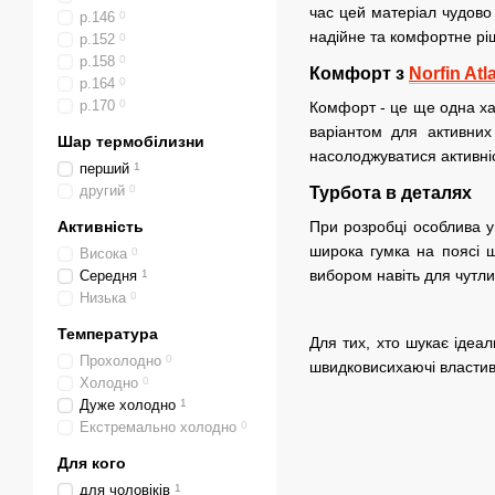
час цей матеріал чудово
р.146
0
надійне та комфортне ріш
р.152
0
р.158
0
Комфорт з
Norfin Atl
р.164
0
р.170
0
Комфорт - це ще одна хар
варіантом для активних
Шар термобілизни
насолоджуватися активні
перший
1
другий
0
Турбота в деталях
Активність
При розробці особлива у
широка гумка на поясі ш
Висока
0
вибором навіть для чутли
Середня
1
Низька
0
Температура
Для тих, хто шукає ідеа
Прохолодно
0
швидковисихаючі властив
Холодно
0
Дуже холодно
1
Екстремально холодно
0
Для кого
для чоловіків
1