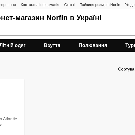
овернення
Контактна інформація
Статті
Таблиця розмірів Norfin
Угода
нет-магазин Norfin в Україні
Літній одяг
Взуття
Полювання
Тур
Сортува