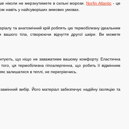
ьше ніколи не мерзнутимете в сильні морози.
Norfin Atlantic
- це
ом навіть у найсуворіших зимових умовах.
еріалу та анатомічний крій роблять цю термобілизну ідеальним
 вашого тіла, створюючи відчуття другої шкіри. Ви можете
рантують, що ніщо не заважатиме вашому комфорту. Еластична
 того, ця термобілизна гіпоалергенна, що робить її відмінним
яє залишатися в теплі, не перегріючись.
замінний вибір. Його матеріал забезпечує надійну ізоляцію та