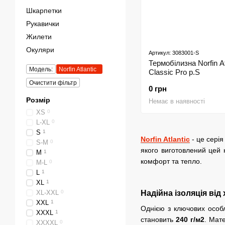
Шкарпетки
Рукавички
Жилети
Окуляри
Артикул: 3083001-S
Термобілизна Norfin At
Модель:
Norfin Atlantic
Classic Pro р.S
Очистити фільтр
0 грн
Розмір
Немає в наявності
XS
0
L-XL
0
S
1
Norfin Atlantic
- це серія
S-M
0
якого виготовлений цей 
M
1
комфорт та тепло.
M-L
0
L
1
XL
1
XL-XXL
0
Надійна ізоляція від
XXL
1
Однією з ключових особл
XXXL
1
становить
240 г/м2
. Мат
XXXXL
0