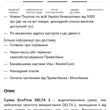
ОФІЦІЙНИЙ
ПОВЕРНЕННЯ НА
ЗРУЧНІ
ШВИДКА
ГАРАНТІЯ ЯКОСТІ
МАГАЗИН
ПРОТЯЗІ 14 ДНІВ
СПОСОБИ ОПЛАТИ
ДОСТАВКА
Новою Поштою по всій Україні безкоштовно від 5000
грн (діє не на всі товари, докладний список винятків
доступний
тут
)
По вказаному адресу кур'єром («до двері»);
Більше інформації про доставку
Готівкою при отриманні.
Через кассу або термінал
самообслуговування Приватбанк.
Банківськими картами Visa і MasterCard
Накладний платіж
Оплата частинами від Приватбанка і Монобанка
Опис
Сумка EcoFlow DELTA 2
– водонепроникна сумка, яка
забезпечує простоту використання
DELTA 2
, захищаючи її від
води, сміття та пошкоджень під час руху. Виготовлена ​​з