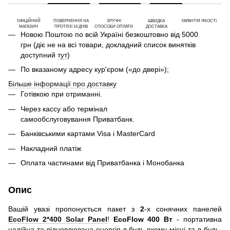
ОФІЦІЙНИЙ
ПОВЕРНЕННЯ НА
ЗРУЧНІ
ШВИДКА
ГАРАНТІЯ ЯКОСТІ
МАГАЗИН
ПРОТЯЗІ 14 ДНІВ
СПОСОБИ ОПЛАТИ
ДОСТАВКА
Новою Поштою по всій Україні безкоштовно від 5000
грн (діє не на всі товари, докладний список винятків
доступний
тут
)
По вказаному адресу кур'єром («до двері»);
Більше інформації про доставку
Готівкою при отриманні.
Через кассу або термінал
самообслуговування Приватбанк.
Банківськими картами Visa і MasterCard
Накладний платіж
Оплата частинами від Приватбанка і Монобанка
Опис
Вашій увазі пропонується пакет з
2
-х сонячних панелей
EcoFlow 2*400 Solar Panel
!
EcoFlow 400 Вт
- портативна
надійна та відновлювана енергія в будь-якому місці та в будь-