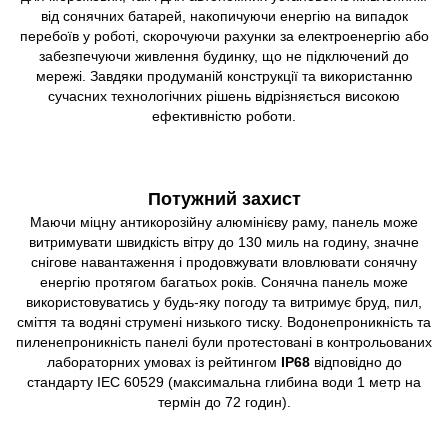
від сонячних батарей, накопичуючи енергію на випадок
перебоїв у роботі, скорочуючи рахунки за електроенергію або
забезпечуючи живлення будинку, що не підключений до
мережі. Завдяки продуманій конструкції та використанню
сучасних технологічних рішень відрізняється високою
ефективністю роботи.
Потужний захист
Маючи міцну антикорозійну алюмінієву раму, панель може
витримувати швидкість вітру до 130 миль на годину, значне
снігове навантаження і продовжувати вловлювати сонячну
енергію протягом багатьох років. Сонячна панель може
використовуватись у будь-яку погоду та витримує бруд, пил,
сміття та водяні струмені низького тиску. Водонепроникність та
пиленепроникність панелі були протестовані в контрольованих
лабораторних умовах із рейтингом
IP68
відповідно до
стандарту IEC 60529 (максимальна глибина води 1 метр на
термін до 72 годин).