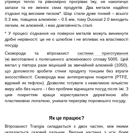
утримує тепло та рівномірно прогріває їжу, не накопичує
запахи та не змінює смак продуктів. Два метали надійно
з'єднані під високим тиском*. Шар стали дуже тонкий – всього
0.3 мм, товщина алюмінію – 0.5 мм, тому Duossal 2.0 виходить
легким, як алюміній, і має довговічність сталі.
* У процесі з'єднання на поверхні металів можуть виникнути
дрібні нерівності: це не є шлюбом і не впливає на властивості
посуду.
Сковорода та вітрозахист
системи приготування
їжі
виготовлені з полегшеного алюмінієвого сплаву 5005. Цей
метал у півтора рази міцніший за звичайний алюміній (1050),
що допомогло зробити стінки продукту тоншим без втрати
зносостійкості. Сковорода має антипригарне покриття (PTFE,
відомий як тефлон). Дозволяє готувати з невеликою кількістю
жиру або без нього - і без проблем відчищати посуд після їжі. З
цим покриттям краще користуватися дерев'яною або
пластиковою лопаткою, уникати перегріву порожнього посуду.
Як це працює?
Вітрозахист Trangia складається з двох частин, між якими
укладається газовий пальник. Верхня частина з усіх боків