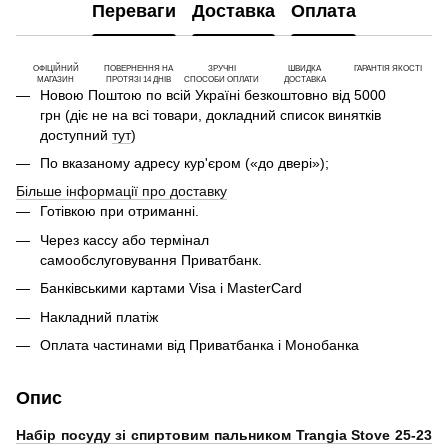
Переваги
Доставка
Оплата
ОФІЦІЙНИЙ
ПОВЕРНЕННЯ НА
ЗРУЧНІ
ШВИДКА
ГАРАНТІЯ ЯКОСТІ
МАГАЗИН
ПРОТЯЗІ 14 ДНІВ
СПОСОБИ ОПЛАТИ
ДОСТАВКА
Новою Поштою по всій Україні безкоштовно від 5000
грн (діє не на всі товари, докладний список винятків
доступний
тут
)
По вказаному адресу кур'єром («до двері»);
Більше інформації про доставку
Готівкою при отриманні.
Через кассу або термінал
самообслуговування Приватбанк.
Банківськими картами Visa і MasterCard
Накладний платіж
Оплата частинами від Приватбанка і Монобанка
Опис
Набір посуду зі спиртовим пальником Trangia Stove 25-23