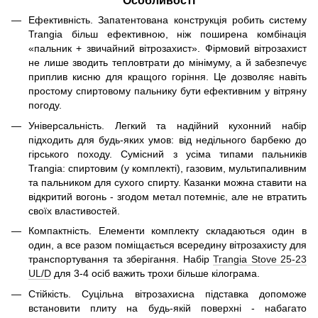
Особливості
Ефективність. Запатентована конструкція робить систему
Trangia більш ефективною, ніж поширена комбінація
«пальник + звичайний вітрозахист». Фірмовий вітрозахист
не лише зводить тепловтрати до мінімуму, а й забезпечує
приплив кисню для кращого горіння. Це дозволяє навіть
простому спиртовому пальнику бути ефективним у вітряну
погоду.
Універсальність. Легкий та надійний кухонний набір
підходить для будь-яких умов: від недільного барбекю до
гірського походу. Сумісний з усіма типами пальників
Trangia: спиртовим (у комплекті), газовим, мультипаливним
та пальником для сухого спирту. Казанки можна ставити на
відкритий вогонь - згодом метал потемніє, але не втратить
своїх властивостей.
Компактність. Елементи комплекту складаються один в
один, а все разом поміщається всередину вітрозахисту для
транспортування та зберігання. Набір
Trangia Stove 25-23
UL/D
для 3-4 осіб важить трохи більше кілограма.
Стійкість. Суцільна вітрозахисна підставка допоможе
встановити плиту на будь-якій поверхні - набагато