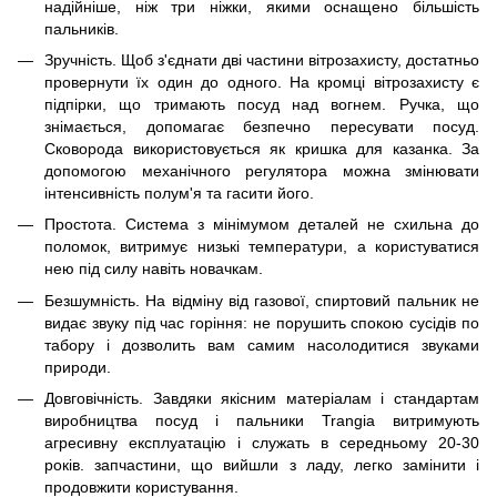
надійніше, ніж три ніжки, якими оснащено більшість
пальників.
Зручність. Щоб з'єднати дві частини вітрозахисту, достатньо
провернути їх один до одного. На кромці вітрозахисту є
підпірки, що тримають посуд над вогнем. Ручка, що
знімається, допомагає безпечно пересувати посуд.
Сковорода використовується як кришка для казанка. За
допомогою механічного регулятора можна змінювати
інтенсивність полум'я та гасити його.
Простота. Система з мінімумом деталей не схильна до
поломок, витримує низькі температури, а користуватися
нею під силу навіть новачкам.
Безшумність. На відміну від газової, спиртовий пальник не
видає звуку під час горіння: не порушить спокою сусідів по
табору і дозволить вам самим насолодитися звуками
природи.
Довговічність. Завдяки якісним матеріалам і стандартам
виробництва посуд і пальники Trangia витримують
агресивну експлуатацію і служать в середньому 20-30
років. запчастини, що вийшли з ладу, легко замінити і
продовжити користування.