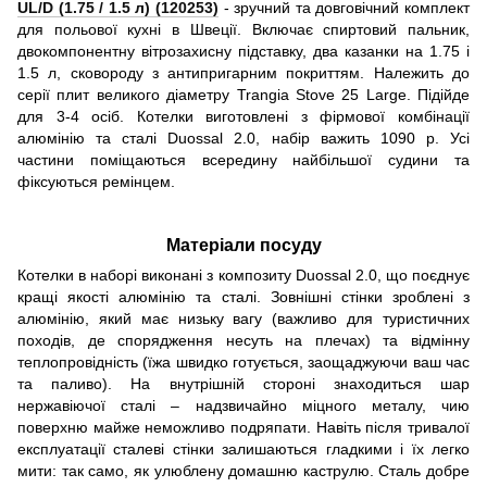
UL/D (1.75 / 1.5 л) (120253)
- зручний та довговічний комплект
для польової кухні в Швеції. Включає спиртовий пальник,
двокомпонентну вітрозахисну підставку, два казанки на 1.75 і
1.5 л, сковороду з антипригарним покриттям. Належить до
серії плит великого діаметру Trangia Stove 25 Large. Підійде
для 3-4 осіб. Котелки виготовлені з фірмової комбінації
алюмінію та сталі Duossal 2.0, набір важить 1090 р. Усі
частини поміщаються всередину найбільшої судини та
фіксуються ремінцем.
Матеріали посуду
Котелки в наборі виконані з композиту Duossal 2.0, що поєднує
кращі якості алюмінію та сталі. Зовнішні стінки зроблені з
алюмінію, який має низьку вагу (важливо для туристичних
походів, де спорядження несуть на плечах) та відмінну
теплопровідність (їжа швидко готується, заощаджуючи ваш час
та паливо). На внутрішній стороні знаходиться шар
нержавіючої сталі – надзвичайно міцного металу, чию
поверхню майже неможливо подряпати. Навіть після тривалої
експлуатації сталеві стінки залишаються гладкими і їх легко
мити: так само, як улюблену домашню каструлю. Сталь добре