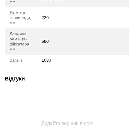
мм
Діаметр
сковороди,
220
мм
Довжина
ремінця-
680
фіксатора,
мм
Вага, г
1090
Відгуки
Додайте перший відгук