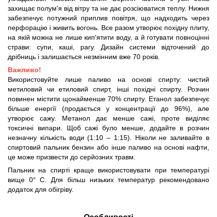
захищає полум'я від вітру та не дає розсіюватися теплу. Нижня
забезпечує потужний приплив повітря, що надходить через
перфорацію і живить вогонь. Все разом утворює похідну плиту,
на якій можна не лише кип'ятити воду, а й готувати повноцінні
страви: супи, каші, рагу. Дизайн системи відточений до
дрібниць і залишається незмінним вже 70 років.
Важливо!
Використовуйте лише паливо на основі спирту: чистий
метиловий чи етиловий спирт, інші похідні спирту. Розчин
повинен містити щонайменше 70% спирту. Етанол забезпечує
більше енергії (продається у концентрації до 96%), але
утворює сажу. Метанол дає менше сажі, проте виділяє
токсичні випари. Щоб сажі було менше, додайте в розчин
незначну кількість води (1:10 – 1:15). Ніколи не заливайте в
спиртовий пальник бензин або інше паливо на основі нафти,
це може призвести до серйозних травм.
Пальник на спирті краще використовувати при температурі
вище 0° С. Для більш низьких температур рекомендовано
додаток для обігріву.