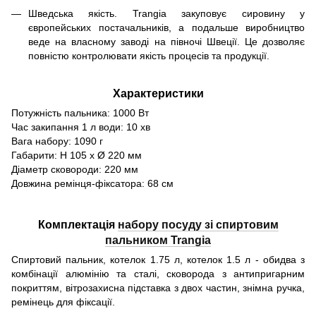
Шведська якість. Trangia закуповує сировину у
європейських постачальників, а подальше виробництво
веде на власному заводі на півночі Швеції. Це дозволяє
повністю контролювати якість процесів та продукції.
Характеристики
Потужність пальника: 1000 Вт
Час закипання 1 л води: 10 хв
Вага набору: 1090 г
Габарити: H 105 x Ø 220 мм
Діаметр сковороди: 220 мм
Довжина ремінця-фіксатора: 68 см
Комплектація
набору посуду зі спиртовим
пальником Trangia
Спиртовий пальник, котелок 1.75 л, котелок 1.5 л - обидва з
комбінації алюмінію та сталі, сковорода з антипригарним
покриттям, вітрозахисна підставка з двох частин, знімна ручка,
ремінець для фіксації.