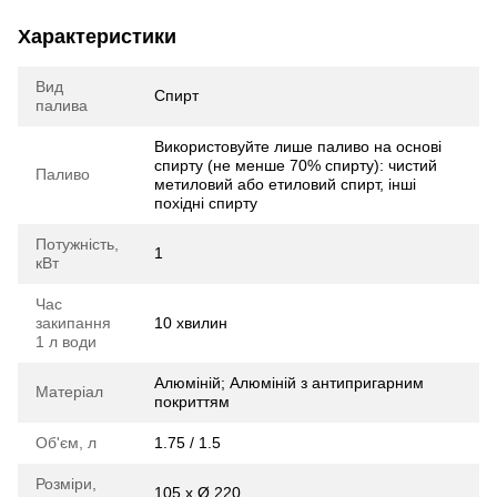
Характеристики
Вид
Спирт
палива
Використовуйте лише паливо на основі
спирту (не менше 70% спирту): чистий
Паливо
метиловий або етиловий спирт, інші
похідні спирту
Потужність,
1
кВт
Час
закипання
10 хвилин
1 л води
Алюміній; Алюміній з антипригарним
Матеріал
покриттям
Об'єм, л
1.75 / 1.5
Розміри,
105 x Ø 220