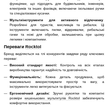
функціями, що підходять для будівельників, інженерів,
електриків та інших фахівців, включаючи ізольовані ручки
та спеціалізовані кусачки.
Мультиінструменти для активного відпочинку
.
Розроблені для туристів, мисливців та рибалок. Ці
інструменти включають пилки, відкривалки, рибальські
гачки та ножі для обробки, залишаючись при цьому
легкими і компактними.
Переваги
Rocktol
Бренд виділяється на тлі конкурентів завдяки ряду ключових
переваг:
Високий стандарт якості:
Контроль на всіх етапах
виробництва гарантує надійність та довговічність.
Функціональність:
Кожна деталь продумана, щоб
максимально використовувати простір та вагу, а
інструменти легко витягуються та фіксуються.
Ергономічний дизайн:
Зручні рукоятки та компактні
розміри
кишенькових мультитулів Rocktol
забезпечують
комфортне використання.