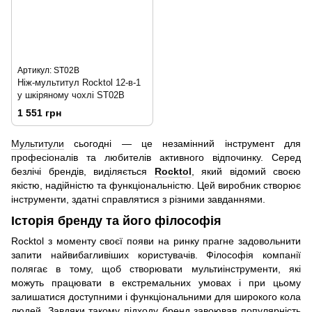
Артикул: ST02B
Ніж-мультитул Rocktol 12-в-1
у шкіряному чохлі ST02B
1 551 грн
Мультитули
сьогодні — це незамінний інструмент для
професіоналів та любителів активного відпочинку. Серед
безлічі брендів, виділяється
Rocktol
, який відомий своєю
якістю, надійністю та функціональністю. Цей виробник створює
інструменти, здатні справлятися з різними завданнями.
Історія бренду та його філософія
Rocktol з моменту своєї появи на ринку прагне задовольнити
запити найвибагливіших користувачів. Філософія компанії
полягає в тому, щоб створювати мультиінструменти, які
можуть працювати в екстремальних умовах і при цьому
залишатися доступними і функціональними для широкого кола
людей. Завдяки такому підходу бренд завоював популярність