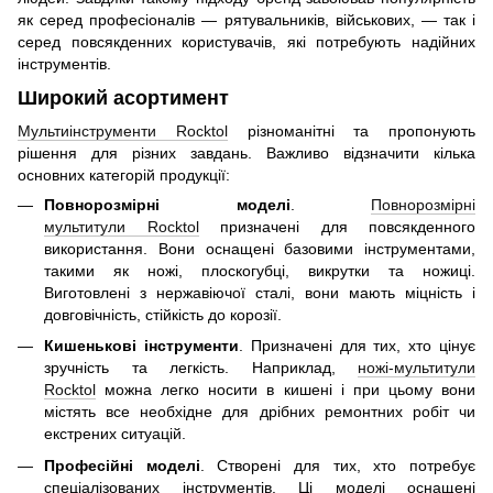
як серед професіоналів — рятувальників, військових, — так і
серед повсякденних користувачів, які потребують надійних
інструментів.
Широкий асортимент
Мультиінструменти Rocktol
різноманітні та пропонують
рішення для різних завдань. Важливо відзначити кілька
основних категорій продукції:
Повнорозмірні моделі
.
Повнорозмірні
мультитули Rocktol
призначені для повсякденного
використання. Вони оснащені базовими інструментами,
такими як ножі, плоскогубці, викрутки та ножиці.
Виготовлені з нержавіючої сталі, вони мають міцність і
довговічність, стійкість до корозії.
Кишенькові інструменти
. Призначені для тих, хто цінує
зручність та легкість. Наприклад,
ножі-мультитули
Rocktol
можна легко носити в кишені і при цьому вони
містять все необхідне для дрібних ремонтних робіт чи
екстрених ситуацій.
Професійні моделі
. Створені для тих, хто потребує
спеціалізованих інструментів. Ці моделі оснащені