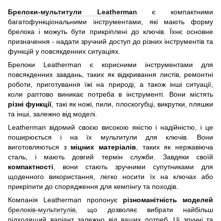
Брелоки-мультитули Leatherman
є компактними
багатофункціональними інструментами, які мають форму
брелока і можуть бути прикріплені до ключів. Їхнє основне
призначення - надати зручний доступ до різних інструментів та
функцій у повсякденних ситуаціях.
Брелоки Leatherman є корисними інструментами для
повсякденних завдань, таких як відкривання листів, ремонтні
роботи, приготування їжі на природі, а також інші ситуації,
коли раптово виникає потреба в інструменті. Вони містять
різні функції
, такі як ножі, пили, плоскогубці, викрутки, пляшки
та інші, залежно від моделі.
Leatherman відомий своєю високою якістю і надійністю, і це
поширюється і на їх мультитули для ключів. Вони
виготовляються з
міцних матеріалів
, таких як нержавіюча
сталь, і мають довгий термін служби. Завдяки своїй
компактності
, вони стають зручними супутниками для
щоденного використання, легко носити їх на ключах або
прикріпити до спорядження для кемпінгу та походів.
Компанія Leatherman пропонує
різноманітність моделей
брелоків-мультитулів
, що дозволяє вибрати найбільш
підходящий варіант залежно від ваших потреб. Ці зручні та