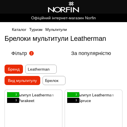
Офіційний інтернет-магазин Norfin
Каталог
Туризм
Мультитули
Брелоки мультитули Leatherman
Фільтр
За популярністю
2
Бренд
Leatherman
Вид мультитулу
Брелок
3
3
3
3