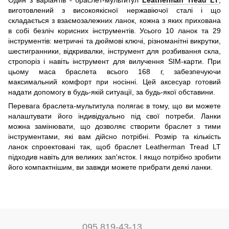
Один з варіантів - браслет-мультитул
Leatherman Tread LT
,
виготовлений з високоякісної нержавіючої сталі і що
складається з взаємозалежних ланок, кожна з яких прихована
в собі безліч корисних інструментів. Усього 10 ланок та 29
інструментів: метричні та дюймові ключі, різноманітні викрутки,
шестигранники, відкривалки, інструмент для розбивання скла,
стропоріз і навіть інструмент для вилучення SIM-карти. При
цьому маса браслета всього 168 г, забезпечуючи
максимальний комфорт при носінні. Цей аксесуар готовий
надати допомогу в будь-якій ситуації, за будь-якої обставини.
Перевага браслета-мультитула полягає в тому, що ви можете
налаштувати його індивідуально під свої потреби. Ланки
можна замінювати, що дозволяє створити браслет з тими
інструментами, які вам дійсно потрібні. Розмір та кількість
ланок спроектовані так, щоб браслет Leatherman Tread LT
підходив навіть для великих зап'ясток. І якщо потрібно зробити
його компактнішим, ви завжди можете прибрати деякі ланки.
095 819-43-13