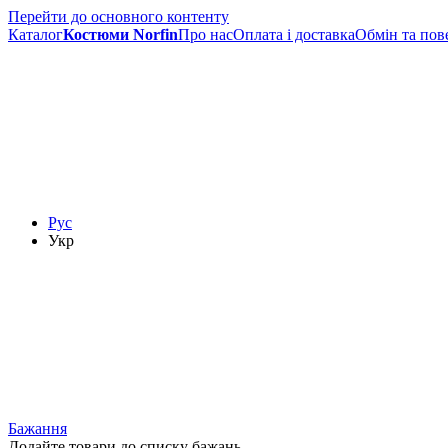
Перейти до основного контенту
Каталог
Костюми Norfin
Про нас
Оплата і доставка
Обмін та пов
Рус
Укр
Бажання
Додайте товари до списку бажань