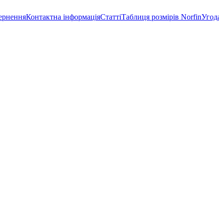
ернення
Контактна інформація
Статті
Таблиця розмірів Norfin
Угод