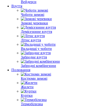
Вейдерси
Взуття
Чоботи зимові
Зимові черевики
Демісезонне взуття
Літнє взуття
Вкладиші у чоботи
Забродне взуття
Забродні комбінезони
Полювання
Костюми зимові
Жилети
Куртки
Термобілизна