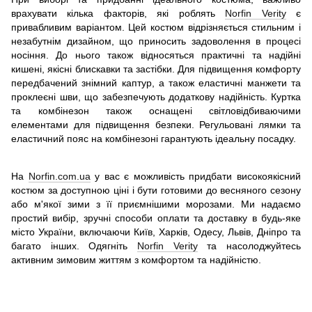
врахувати кілька факторів, які роблять
Norfin Verity
є
привабливим варіантом. Цей костюм відрізняється стильним і
незабутнім дизайном, що приносить задоволення в процесі
носіння. До нього також відносяться практичні та надійні
кишені, якісні блискавки та застібки. Для підвищення комфорту
передбачений знімний каптур, а також еластичні манжети та
проклеєні шви, що забезпечують додаткову надійність. Куртка
та комбінезон також оснащені світловідбиваючими
елементами для підвищення безпеки. Регульовані лямки та
еластичний пояс на комбінезоні гарантують ідеальну посадку.
На
Norfin.com.ua
у вас є можливість придбати високоякісний
костюм за доступною ціні і бути готовими до весняного сезону
або м'якої зими з її приємнішими морозами. Ми надаємо
простий вибір, зручні способи оплати та доставку в будь-яке
місто України, включаючи Київ, Харків, Одесу, Львів, Дніпро та
багато інших. Одягніть
Norfin Verity
та насолоджуйтесь
активним зимовим життям з комфортом та надійністю.