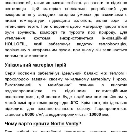
властивостей, таких як висока стійкість до вологи та відмінна
вентиляція. Цей матеріал спеціально розроблений для
використання у складних погодних умовах, де важливими є
низькі температури, підвищена вологість, вплив води та
інтенсивне тертя. При створенні цього матеріалу пріоритетом
були зручність, комфорт та турбота про природу. Для
утеплення костюма використовується інноваційний
HOLLOFIL
, який забезпечує видатну теплоізоляцію,
порівнянну з натуральним пухом, при цьому він залишається
легким та компактним.
Унікальний матеріал і крій
Серія костюмів забезпечує ідеальний баланс між теплом і
прохолодою завдяки своєму унікальному матеріалу і крою.
Виготовлений з мембранної тканини з високою
водонепроникністю та відмінними вентиляційними
властивостями, цей костюм буде надійним компаньйоном у
м'якій зимі при температурі
до -5°C
. Крім того, він ідеально
підходить для весняно-осіннього сезону. Паропроникність
становить
8000 г/м²
, а водонепроникність -
10000 мм
.
Чому варто
купити Norfin Verity
?
При виборі та придбанні ідеального костюма, важливо