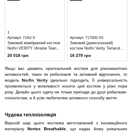
1
Артикул: 716U-S
Артикул: 717000-XS
Зимовий мембранний костюм
Зимовий (демісезонний)
Norfin VERITY Ukraine Tean
костюм Norfin Verity Terracot
Costume р.S
р.XS
20 018 грн
16 279 грн
Якщо вас цікавить оригінальний костюм для різноманітних
активностей, таких як риболовля та активний відпочинок, то
модель
Norfin Verity
ідеально підходить. Її універсальність
проявляється у можливості носити цей костюм у різні пори
року. Дизайн цього одягу не тільки припаде до душі рибалкам-
спінінгістам, а й усім любителям активного способу життя.
Чудова теплоізоляція
Верхній шар цього костюма виготовлений з інноваційного
матеріалу
Nortex Breathable
, що надає йому унікальних