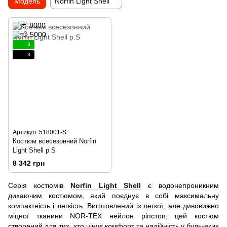
Модель
Norfin Light Shell
3
3
Артикул: 518001-S
Костюм всесезонний Norfin
Light Shell р.S
8 342 грн
Серія костюмів
Norfin Light Shell
є водонепроникним
дихаючим костюмом, який поєднує в собі максимальну
компактність і легкість. Виготовлений із легкої, але дивовижно
міцної тканини NOR-TEX нейлон ріпстоп, цей костюм
створений для тих, хто цінує комфорт та надійність у будь-яких