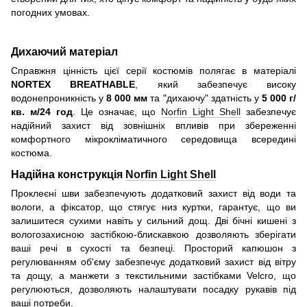
погодних умовах.
Дихаючий матеріал
Справжня цінність цієї серії костюмів полягає в матеріалі
NORTEX BREATHABLE
, який забезпечує високу
водонепроникність у
8 000 мм
та "дихаючу" здатність у
5 000 г/
кв. м/24 год
. Це означає, що
Norfin Light Shell
забезпечує
надійний захист від зовнішніх впливів при збереженні
комфортного мікрокліматичного середовища всередині
костюма.
Надійна конструкція
Norfin Light Shell
Проклеєні шви забезпечують додатковий захист від води та
вологи, а фіксатор, що стягує низ куртки, гарантує, що ви
залишитеся сухими навіть у сильний дощ. Дві бічні кишені з
вологозахисною застібкою-блискавкою дозволяють зберігати
ваші речі в сухості та безпеці. Просторий капюшон з
регулюванням об'єму забезпечує додатковий захист від вітру
та дощу, а манжети з текстильними застібками Velcro, що
регулюються, дозволяють налаштувати посадку рукавів під
ваші потреби.