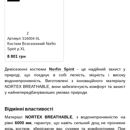
2
Артикул: 516004-XL
Костюм Всесезонний Norfin
Spirit р.XL
8 801 грн
Демісезонні костюми
Norfin Spirit
- це надійний захист у
природі, що поєднує в собі легкість, міцність і високу
водонепроникність. Виготовлені з інноваційного матеріалу
NORTEX BREATHABLE, вони забезпечують комфорт та захист
у найнепередбачуваніших умовах природи.
Відмінні властивості
Матеріал
NORTEX BREATHABLE
, з водонепроникністю на
рівні
6000 мм
, гарантує, що навіть сильний дощ не проникне
крізь костюм, зберігаючи вас сухими та комфортними. При