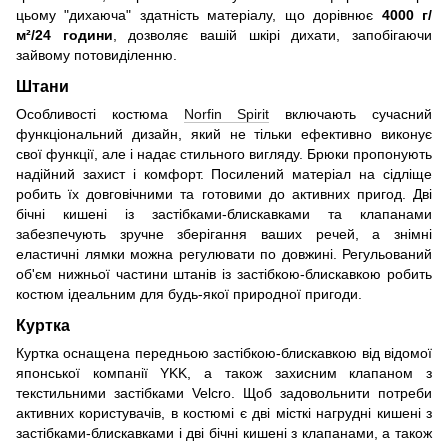
цьому "дихаюча" здатність матеріалу, що дорівнює
4000 г/
м²/24 години
, дозволяє вашій шкірі дихати, запобігаючи
зайвому потовиділенню.
Штани
Особливості костюма
Norfin Spirit
включають сучасний
функціональний дизайн, який не тільки ефективно виконує
свої функції, але і надає стильного вигляду. Брюки пропонують
надійний захист і комфорт. Посилений матеріал на сідліще
робить їх довговічними та готовими до активних пригод. Дві
бічні кишені із застібками-блискавками та клапанами
забезпечують зручне зберігання ваших речей, а знімні
еластичні лямки можна регулювати по довжині. Регульований
об'єм нижньої частини штанів із застібкою-блискавкою робить
костюм ідеальним для будь-якої природної пригоди.
Куртка
Куртка оснащена передньою застібкою-блискавкою від відомої
японської компанії YKK, а також захисним клапаном з
текстильними застібками Velcro. Щоб задовольнити потреби
активних користувачів, в костюмі є дві місткі нагрудні кишені з
застібками-блискавками і дві бічні кишені з клапанами, а також