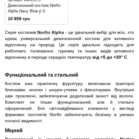
Демісезонний костюм Norfin
Alpha Navy Blue р.S
10 859 грн
Серія костюмів
Norfin Alpha
- це ідеальний вибір для всіх, хто
шукає універсальний демісезонний костюм для активного
відпочинку на природі. Ця серія ідеально підходить для
риболовлі, полювання, туризму та інших видів активного
відпочинку в періоди середніх температур
від +5 до +20° C
.
Функціональний та стильний
Костюм має практичну фурнітуру, включаючи тракторні
блискавки, кнопки і шнури-утяжки з фіксаторами. Внутрішні
шви проклеєні, забезпечуючи додатковий захист від вологи.
Комплект не тільки функціональний, але й стильно
оформлений. Білі світловідбиваючі елементи у вигляді
фірмових логотипів Norfin забезпечують безпеку в умовах
поганої видимості.
Міцний