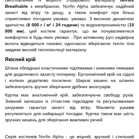
Виготовлений із міцного 3-шарового матеріалу
Nortex
Breathable
з мембраною,
Norfin Alpha
забезпечує надійний
захист від вітру та дощу, а також комфорт при більш
сприятливих погодних умовах. умовах. З високою дихаючою
здатністю (
6 000 г / м² / 24 години
) та водонепроникністю (
10
000 мм
), цей костюм гарантує, що ви почуватиметеся
комфортно в будь-яких умовах . При активному русі надмірна
волога відводиться назовні, одночасно зберігаючи тепло тіла
завдяки високій теплоізоляції матеріалу.
Якісний крій
Штани обладнані еластичними підтяжками і знімними лямками
для додаткового захисту попереку. Ергономічний крій на сідалі
і колінах додатково посилено. Широкі кишені на штанях
забезпечують зручне зберігання дрібних аксесуарів.
Куртка має анатомічний крій, забезпечуючи свободу рухів.
Знімний капюшон із сітчастим підкладом та регульованими
шнурами гарантує захист від вітру. Манжети рукавів
регулюються для найкращої посадки. Куртка також має шість
зручних кишень для зберігання важливих речей.
Серія костюмів
Norfin Alpha
- це міцний, зручний і стильний