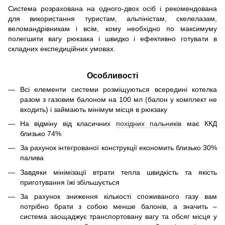
Система розрахована на одного-двох осіб і рекомендована
для використання туристам, альпіністам, скелелазам,
веломандрівникам і всім, кому необхідно по максимуму
полегшити вагу рюкзака і швидко і ефективно готувати в
складних експедиційних умовах.
Особливості
Всі елементи системи розміщуються всередині котелка
разом з газовим балоном на 100 мл (балон у комплект не
входить) і займають мінімум місця в рюкзаку
На відміну від класичних
похідних пальників
має ККД
близько 74%
За рахунок інтегрованої конструкції економить близько 30%
палива
Завдяки мінімізації втрати тепла швидкість та якість
приготування їжі збільшується
За рахунок зниження кількості споживаного газу вам
потрібно брати з собою менше балонів, а значить –
система заощаджує транспортовану вагу та обсяг місця у