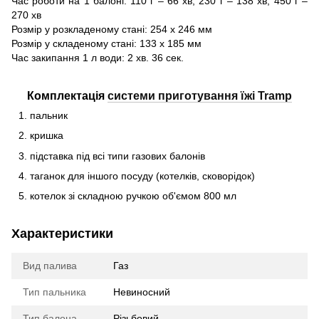
Час роботи на 1 балоні: 110 г – 66 хв; 230 г – 138 хв; 450 г –
270 хв
Розмір у розкладеному стані: 254 x 246 мм
Розмір у складеному стані: 133 x 185 мм
Час закипання 1 л води: 2 хв. 36 сек.
Комплектація
системи приготування їжі Tramp
пальник
кришка
підставка під всі типи газових балонів
таганок для іншого посуду (котелків, сковорідок)
котелок зі складною ручкою об'ємом 800 мл
Характеристики
Вид палива
Газ
Тип пальника
Невиносний
Тип балона
Різьбовий