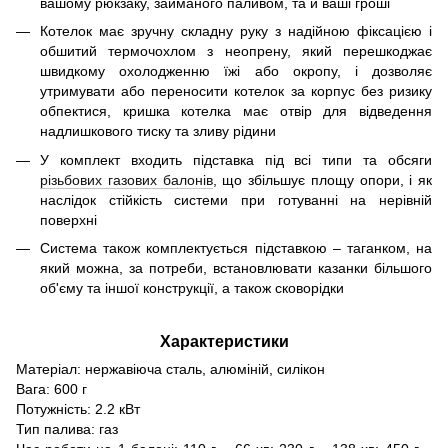
вашому рюкзаку, займаного паливом, та й ваші гроші
Котелок має зручну складну руку з надійною фіксацією і
обшитий термочохлом з неопрену, який перешкоджає
швидкому охолодженню їжі або окропу, і дозволяє
утримувати або переносити котелок за корпус без ризику
обпектися, кришка котелка має отвір для відведення
надлишкового тиску та зливу рідини
У комплект входить підставка під всі типи та обсяги
різьбових газових балонів
, що збільшує площу опори, і як
наслідок стійкість системи при готуванні на нерівній
поверхні
Система також комплектується підставкою – таганком, на
який можна, за потреби, встановлювати казанки більшого
об'єму та іншої конструкції, а також сковорідки
Характеристики
Матеріал: нержавіюча сталь, алюміній, силікон
Вага: 600 г
Потужність: 2.2 кВт
Тип палива: газ