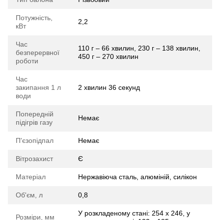
Потужність,
2,2
кВт
Час
110 г – 66 хвилин, 230 г – 138 хвилин,
безперервної
450 г – 270 хвилин
роботи
Час
закипання 1 л
2 хвилин 36 секунд
води
Попередній
Немає
підігрів газу
П'єзопідпал
Немає
Вітрозахист
Є
Матеріал
Нержавіюча сталь, алюміній, силікон
Об'єм, л
0,8
У розкладеному стані: 254 x 246, у
Розміри, мм