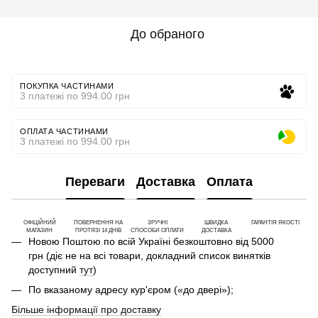
До обраного
ПОКУПКА ЧАСТИНАМИ
3 платежі по 994.00 грн
ОПЛАТА ЧАСТИНАМИ
3 платежі по 994.00 грн
Переваги
Доставка
Оплата
ОФІЦІЙНИЙ
ПОВЕРНЕННЯ НА
ЗРУЧНІ
ШВИДКА
ГАРАНТІЯ ЯКОСТІ
МАГАЗИН
ПРОТЯЗІ 14 ДНІВ
СПОСОБИ ОПЛАТИ
ДОСТАВКА
Новою Поштою по всій Україні безкоштовно від 5000
грн (діє не на всі товари, докладний список винятків
доступний
тут
)
По вказаному адресу кур'єром («до двері»);
Більше інформації про доставку