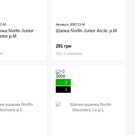
12-M
Артикул: 308713-M
ка Norfin Junior
Шапка Norfin Junior Arctic p.M
nior р.M
291 грн
ии
Нет в наличии
3
3