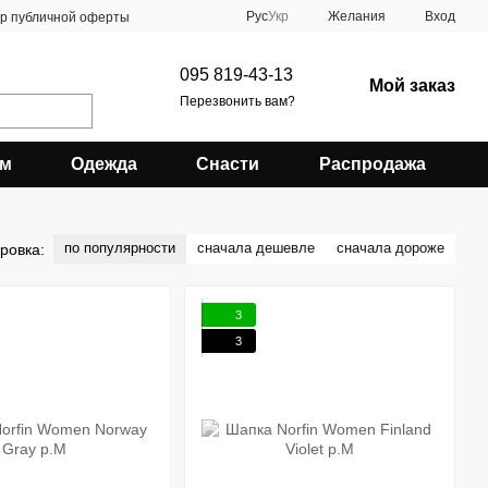
Рус
Укр
Желания
Вход
ор публичной оферты
095 819-43-13
Мой заказ
Перезвонить вам?
зм
Одежда
Снасти
Распродажа
по популярности
сначала дешевле
сначала дороже
ровка:
3
3