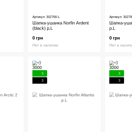
Артикул: 302766-L
Артикул: 30278
Шапка-ушанка Norfin Ardent
Шапка-ушан
(black) р.L
р.L
0 грн
0 грн
Нет в наличии
Нет в налич
3
3
3
3