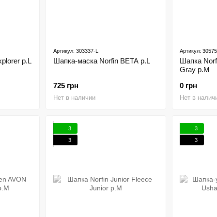
Артикул: 303337-L
Артикул: 3057
plorer р.L
Шапка-маска Norfin BETA р.L
Шапка Nor
Gray р.M
725 грн
0 грн
Нет в наличии
Нет в налич
3
3
3
3