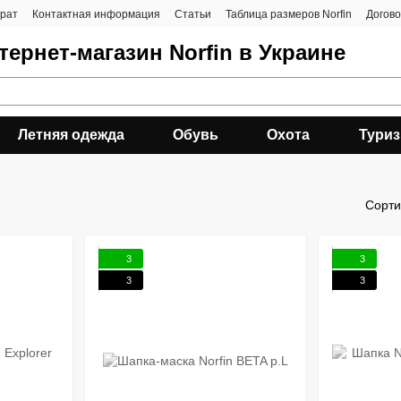
врат
Контактная информация
Статьи
Таблица размеров Norfin
Догов
ернет-магазин Norfin в Украине
Летняя одежда
Обувь
Охота
Тури
Сорти
3
3
3
3