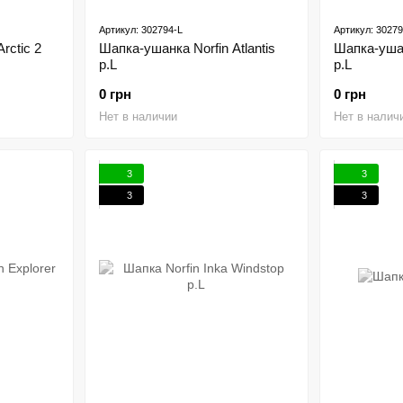
Артикул: 302794-L
Артикул: 30279
rctic 2
Шапка-ушанка Norfin Atlantis
Шапка-ушан
р.L
р.L
0 грн
0 грн
Нет в наличии
Нет в налич
3
3
3
3