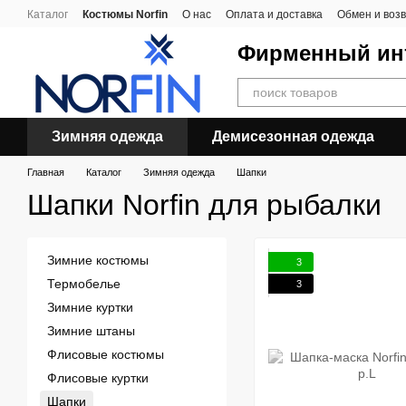
Перейти к основному контенту
Каталог
Костюмы Norfin
О нас
Оплата и доставка
Обмен и воз
Фирменный инт
Зимняя одежда
Демисезонная одежда
Главная
Каталог
Зимняя одежда
Шапки
Шапки Norfin для рыбалки
Зимние костюмы
3
Термобелье
3
Зимние куртки
Зимние штаны
Флисовые костюмы
Флисовые куртки
Шапки