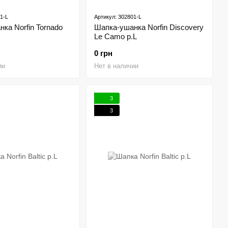
1-L
Артикул: 302801-L
ка Norfin Tornado
Шапка-ушанка Norfin Discovery
Le Camo р.L
0 грн
ии
Нет в наличии
3
3