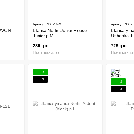
Артикул: 308711-M
Артикул: 3087
 AVON
Шапка Norfin Junior Fleece
Шапка-ушан
Junior р.M
Ushanka Ju
236 грн
728 грн
Нет в наличии
Нет в налич
3
3
3
3