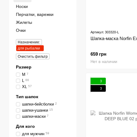
Носки
Перчатки, варежки
Жилеты
Очки
Артикул: 303320-L
Шапка-маска Norfin Ex
Назначение:
для рыбалки
659 грн
Очистить фильтр
Нет в наличии
Размер
M
7
L
66
3
XL
57
3
Тип шапок
шапки-бейсболки
2
шапки-ушанки
15
шапки-маски
7
Для кого
для мужчин
59