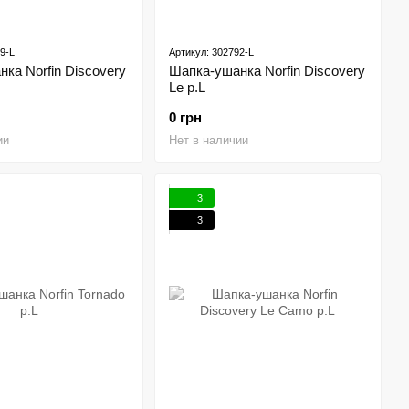
9-L
Артикул: 302792-L
ка Norfin Discovery
Шапка-ушанка Norfin Discovery
Le р.L
0 грн
ии
Нет в наличии
3
3