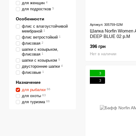
для женщин
4
для подростков
5
Особенности
Артикул: 305759-02M
флис с влагоустойчивой
Шапка Norfin Women
мембраной
1
DEEP BLUE 02 р.M
флис ветростойкий
1
флисовая
2
396 грн
шапки с козырьком,
Нет в наличии
флисовая
1
шапки с козырьком
5
двусторонние шапки
4
флисовые
1
3
3
Назначение
для рыбалки
66
для охоты
63
для туризма
66