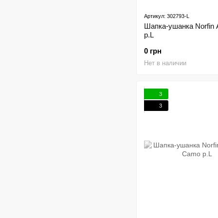
Артикул: 302793-L
Шапка-ушанка Norfin A
р.L
0 грн
Нет в наличии
3
3