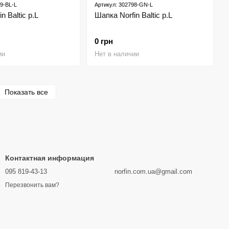
9-BL-L
Артикул: 302798-GN-L
n Baltic р.L
Шапка Norfin Baltic р.L
0 грн
ии
Нет в наличии
Показать все
Контактная информация
095 819-43-13
norfin.com.ua@gmail.com
Перезвонить вам?