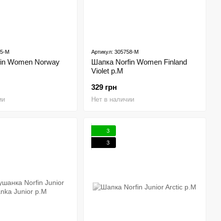
55-M
Артикул: 305758-M
fin Women Norway
Шапка Norfin Women Finland
Violet p.M
329 грн
ии
Нет в наличии
3
3