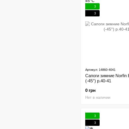
3
3
Артикул: 14860-4041
Сапоги зимние Norfin 
(-45°) р.40-41
0 грн
Нет в наличии
3
3