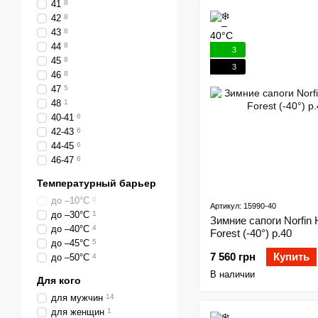
41
8
42
8
43
8
44
8
3
45
8
3
46
8
47
5
48
1
40-41
6
42-43
6
44-45
6
46-47
6
Температурный барьер
до –10°C
0
Артикул: 15990-40
до –30°C
1
Зимние сапоги Norfin 
до –40°C
4
Forest (-40°) р.40
до –45°С
5
7 560 грн
Купить
до –50°C
4
В наличии
Для кого
для мужчин
14
для женщин
1