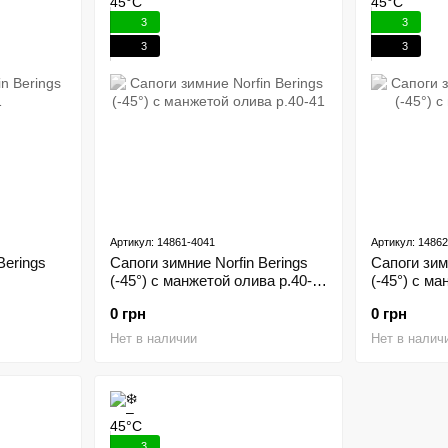
3
3
3
3
Артикул: 14861-4041
Артикул: 1486
Berings
Сапоги зимние Norfin Berings
Сапоги зим
(-45°) с манжетой олива р.40-
(-45°) с ма
41
0 грн
0 грн
Нет в наличии
Нет в налич
3