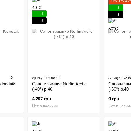
РАСПРОДА
3
3
3
3
3
Артикул: 14950-40
Артикул: 13810
Klondaik
Сапоги зимние Norfin Arctic
Сапоги зимн
(-40°) р.40
(-50°) p.40
4 297 грн
0 грн
Нет в наличии
Нет в налич