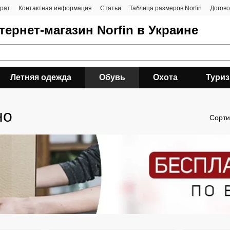
врат
Контактная информация
Статьи
Таблица размеров Norfin
Догов
ернет-магазин Norfin в Украине
Летняя одежда
Обувь
Охота
Тури
но
Сорти