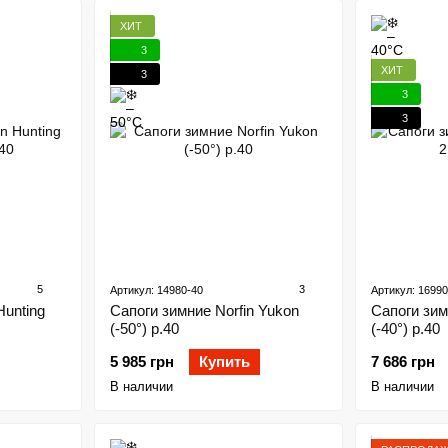
ХИТ
3
ХИТ
3
3
3
5
3
Артикул: 14980-40
Артикул: 16990
Hunting
Сапоги зимние Norfin Yukon
Сапоги зимн
(-50°) р.40
(-40°) р.40
5 985 грн
Купить
7 686 грн
В наличии
В наличии