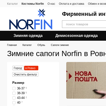
Перейти к основному контенту
Каталог
Костюмы Norfin
О нас
Оплата и доставка
Обмен и воз
Фирменный инт
Зимняя одежда
Демисезонная одежда
Главная
Каталог
Обувь
Cапоги зимние
Зимние сапоги Norfin в Ров
Город:
в Ровно
Очистить фильтр
Размер
36-37
5
38-39
5
43-44
2
40
7