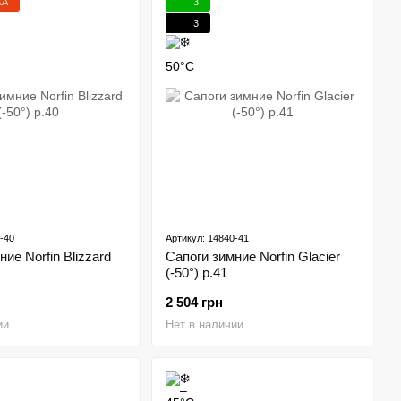
ЖА
3
3
-40
Артикул: 14840-41
ие Norfin Blizzard
Сапоги зимние Norfin Glacier
(-50°) p.41
2 504 грн
ии
Нет в наличии