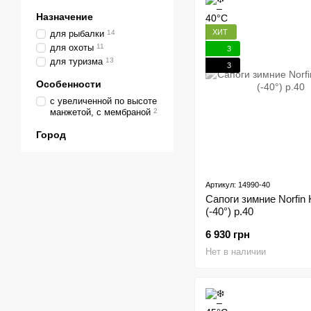
Назначение
ХИТ
для рыбалки
14
для охоты
11
3
для туризма
13
3
Особенности
с увеличенной по высоте
манжетой, с мембраной
2
Город
Артикул: 14990-40
Сапоги зимние Norfin 
(-40°) р.40
6 930 грн
Нет в наличии