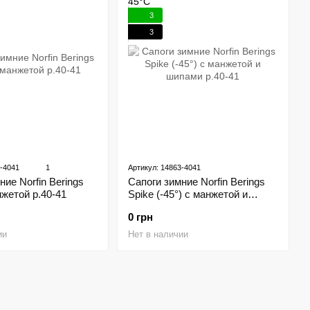
3
3
2-4041
1
Артикул: 14863-4041
Сапоги зимние Norfin Berings
ние Norfin Berings
Spike (-45°) с манжетой и
нжетой р.40-41
шипами р.40-41
0 грн
Нет в наличии
ии