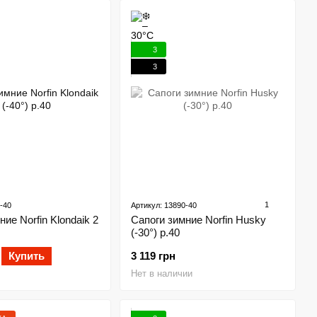
3
3
1
-40
Артикул: 13890-40
ие Norfin Klondaik 2
Сапоги зимние Norfin Husky
(-30°) р.40
Купить
3 119 грн
Нет в наличии