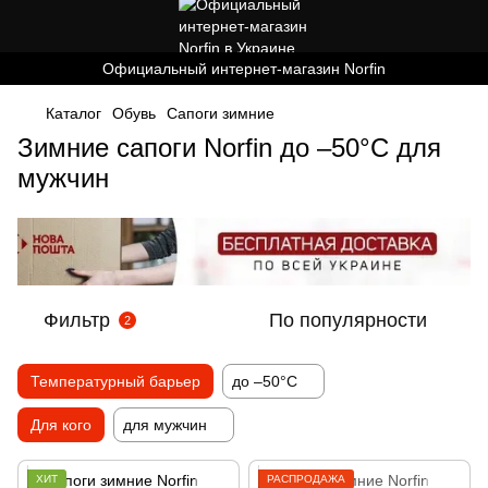
Официальный интернет-магазин Norfin
Каталог
Обувь
Cапоги зимние
Зимние сапоги Norfin до –50°C для
мужчин
Фильтр
По популярности
2
Температурный барьер
до –50°C
Для кого
для мужчин
ХИТ
РАСПРОДАЖА