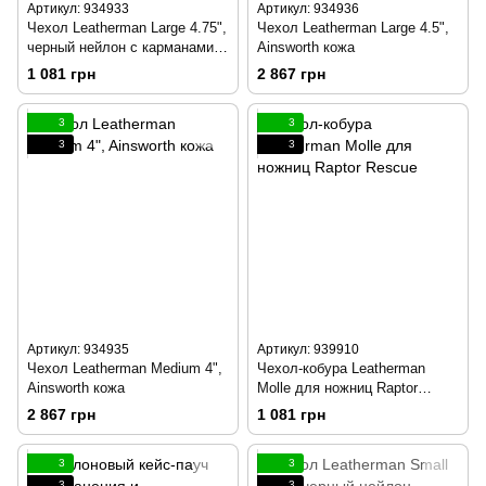
Артикул: 934933
Артикул: 934936
Чехол Leatherman Large 4.75",
Чехол Leatherman Large 4.5",
черный нейлон с карманами-
Ainsworth кожа
резинками
1 081 грн
2 867 грн
3
3
3
3
Артикул: 934935
Артикул: 939910
Чехол Leatherman Medium 4",
Чехол-кобура Leatherman
Ainsworth кожа
Molle для ножниц Raptor
Rescue
2 867 грн
1 081 грн
3
3
3
3