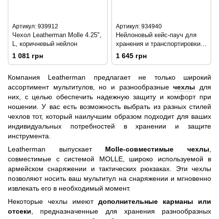
Артикул: 939912
Артикул: 934940
Чехол Leatherman Molle 4.25",
Нейлоновый кейс-пауч для
L, коричневый нейлон
хранения и транспортировки
мультиинструментов
1 081 грн
1 645 грн
Leatherman, Black 934940
Компания Leatherman предлагает не только широкий
ассортимент мультитулов, но и разнообразные
чехлы
для
них, с целью обеспечить надежную защиту и комфорт при
ношении. У вас есть возможность выбрать из разных стилей
чехлов тот, который наилучшим образом подходит для ваших
индивидуальных потребностей в хранении и защите
инструмента.
Leatherman выпускает
Molle-совместимые чехлы
,
совместимые с системой MOLLE, широко используемой в
армейском снаряжении и тактических рюкзаках. Эти чехлы
позволяют носить ваш мультитул на снаряжении и мгновенно
извлекать его в необходимый момент.
Некоторые чехлы имеют
дополнительные карманы или
отсеки
, предназначенные для хранения разнообразных