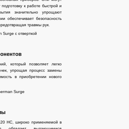
 подготовку к работе быстрой и
рытия значительно упрощают
ии обеспечивает безопасность
 предотвращая травмы рук.
понентов
ий, который позволяет легко
ачек, упрощая процесс замены
имость в приобретении нового
лы
 420 НС, широко применяемой в
ал обладает выдающимися