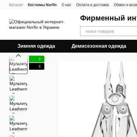
Перейти к основному контенту
Каталог
Костюмы Norfin
О нас
Оплата и доставка
Обмен и воз
Фирменный инт
Зимняя одежда
Демисезонная одежда
3
3