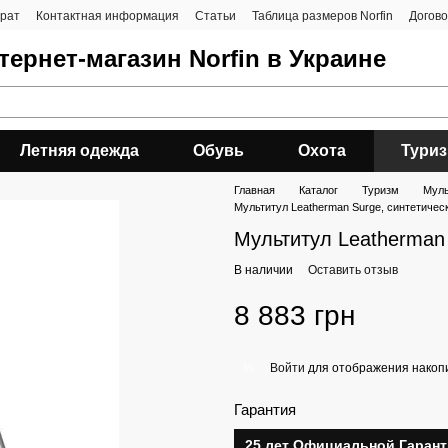
врат
Контактная информация
Статьи
Таблица размеров Norfin
Догов
ернет-магазин Norfin в Украине
Летняя одежда
Обувь
Охота
Тури
Главная
Каталог
Туризм
Муль
Мультитул Leatherman Surge, синтетичес
Мультитул Leatherman 
В наличии
Оставить отзыв
8 883 грн
Войти
для отображения накопи
%
Гарантия
25 лет Официальной Гаран