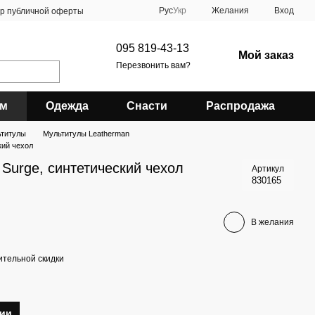
Рус
Укр
Желания
Вход
ор публичной оферты
095 819-43-13
Мой заказ
Перезвонить вам?
зм
Одежда
Снасти
Распродажа
титулы
Мультитулы Leatherman
кий чехол
Surge, синтетический чехол
Артикул
830165
В желания
тельной скидки
тии