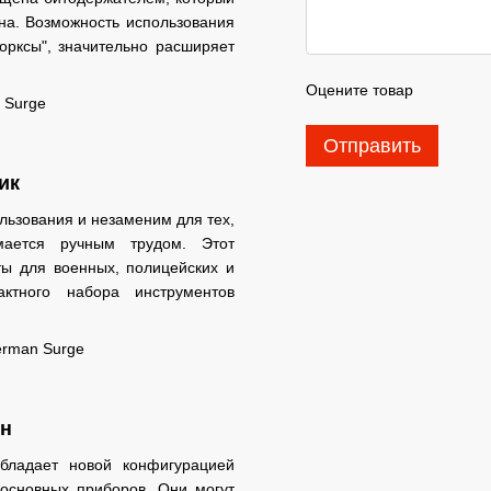
на. Возможность использования
торксы", значительно расширяет
Оцените товар
Отправить
ик
льзования и незаменим для тех,
мается ручным трудом. Этот
ты для военных, полицейских и
актного набора инструментов
йн
бладает новой конфигурацией
 основных приборов. Они могут