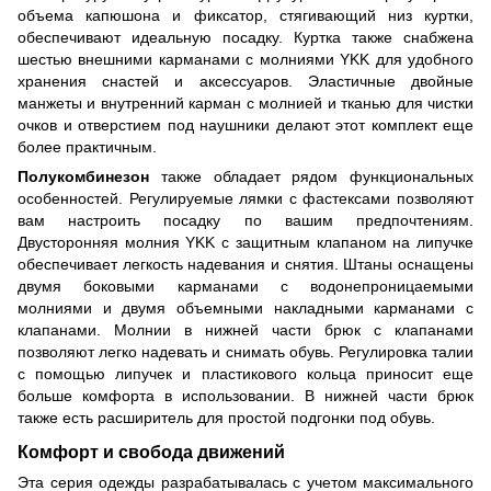
объема капюшона и фиксатор, стягивающий низ куртки,
обеспечивают идеальную посадку. Куртка также снабжена
шестью внешними карманами с молниями YKK для удобного
хранения снастей и аксессуаров. Эластичные двойные
манжеты и внутренний карман с молнией и тканью для чистки
очков и отверстием под наушники делают этот комплект еще
более практичным.
Полукомбинезон
также обладает рядом функциональных
особенностей. Регулируемые лямки с фастексами позволяют
вам настроить посадку по вашим предпочтениям.
Двусторонняя молния YKK с защитным клапаном на липучке
обеспечивает легкость надевания и снятия. Штаны оснащены
двумя боковыми карманами с водонепроницаемыми
молниями и двумя объемными накладными карманами с
клапанами. Молнии в нижней части брюк с клапанами
позволяют легко надевать и снимать обувь. Регулировка талии
с помощью липучек и пластикового кольца приносит еще
больше комфорта в использовании. В нижней части брюк
также есть расширитель для простой подгонки под обувь.
Комфорт и свобода движений
Эта серия одежды разрабатывалась с учетом максимального