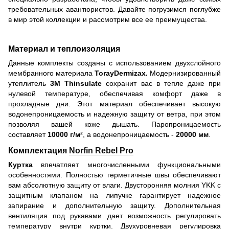
требовательных авантюристов. Давайте погрузимся поглубже
в мир этой коллекции и рассмотрим все ее преимущества.
Материал и теплоизоляция
Данные комплекты созданы с использованием двухслойного
мембранного материала
Toray​​​Dermizax.
Модернизированный
утеплитель
3M Thinsulate
сохранит вас в тепле даже при
нулевой температуре, обеспечивая комфорт даже в
прохладные дни. Этот материал обеспечивает высокую
водонепроницаемость и надежную защиту от ветра, при этом
позволяя вашей коже дышать. Паропроницаемость
составляет
10000 г/м²
, а водонепроницаемость -
20000 мм
.
Комплектация
Norfin Rebel Pro
Куртка
впечатляет многочисленными функциональными
особенностями. Полностью герметичные швы обеспечивают
вам абсолютную защиту от влаги. Двусторонняя молния YKK с
защитным клапаном на липучке гарантирует надежное
запирание и дополнительную защиту. Дополнительная
вентиляция под рукавами дает возможность регулировать
температуру внутри куртки. Двухуровневая регулировка