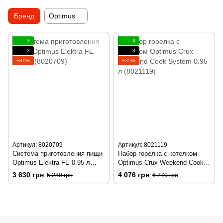
Бренд
Optimus
3
3
3
3
−31%
−35%
Артикул: 8020709
Артикул: 8021119
Cистема приготовления пищи
Набор горелка с котелком
Optimus Elektra FE 0.95 л
Optimus Crux Weekend Cook
(8020709)
System 0.95 л (8021119)
3 630 грн
4 076 грн
5 280 грн
6 270 грн