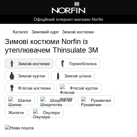
Офіційний інтернет-магазин Norfin
Каталог
Зимовий одяг
Зимові костюми
Зимові костюми Norfin із
утеплювачем Thinsulate 3M
Зимові костюми
Термобілизна
Зимові куртки
Зимові штани
Флісові костюми
Флісові куртки
Шапки
Шкарпетки
Рукавички
Жилети
Окуляри