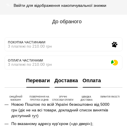
Ввійти
для відображення накопичувальної знижки
%
До обраного
ПОКУПКА ЧАСТИНАМИ
3 платежі по 210.00 грн
ОПЛАТА ЧАСТИНАМИ
3 платежі по 210.00 грн
Переваги
Доставка
Оплата
ОФІЦІЙНИЙ
ПОВЕРНЕННЯ НА
ЗРУЧНІ
ШВИДКА
ГАРАНТІЯ ЯКОСТІ
МАГАЗИН
ПРОТЯЗІ 14 ДНІВ
СПОСОБИ ОПЛАТИ
ДОСТАВКА
Новою Поштою по всій Україні безкоштовно від 5000
грн (діє не на всі товари, докладний список винятків
доступний
тут
)
По вказаному адресу кур'єром («до двері»);