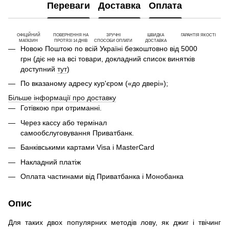
Переваги
Доставка
Оплата
ОФІЦІЙНИЙ
ПОВЕРНЕННЯ НА
ЗРУЧНІ
ШВИДКА
ГАРАНТІЯ ЯКОСТІ
МАГАЗИН
ПРОТЯЗІ 14 ДНІВ
СПОСОБИ ОПЛАТИ
ДОСТАВКА
Новою Поштою по всій Україні безкоштовно від 5000
грн (діє не на всі товари, докладний список винятків
доступний
тут
)
По вказаному адресу кур'єром («до двері»);
Більше інформації про доставку
Готівкою при отриманні.
Через кассу або термінал
самообслуговування Приватбанк.
Банківськими картами Visa і MasterCard
Накладний платіж
Оплата частинами від Приватбанка і Монобанка
Опис
Для таких двох популярних методів лову, як джиг і твічинг