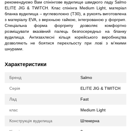
рекомендуємо Вам спінінгове вудилище швидкого ладу Salmo
ELITE JIG & TWITCH. Клас спінінга Medium Light, матеріал
бланка вудилища – вуглеволокно (T30), а рукоять виготовлена
з матеріалу EVA, з верхньою гайкою, інтегрованою у форгрип.
Спеціальна форма форгрипу дозволяє комфортно
розміщувати вказівний палець безпосередньо на бланку
вудилища. Антизахлесні кільця корейського виробництва
дозволяють не боятися перехльосту при лові з м'якими
шнурами.
Характеристики
Бренд
Salmo
Серія
ELITE JIG & TWITCH
Лад
Fast
клас
Medium Light
Конструкція вудилища
Штекерна