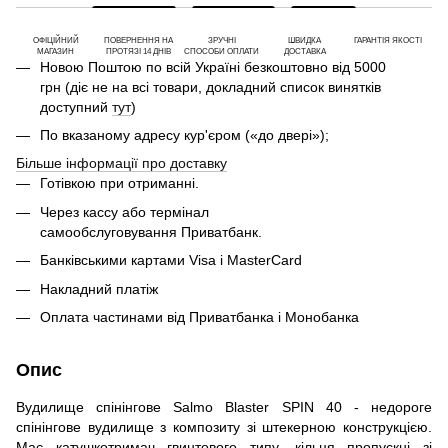
ОФІЦІЙНИЙ
ПОВЕРНЕННЯ НА
ЗРУЧНІ
ШВИДКА
ГАРАНТІЯ ЯКОСТІ
МАГАЗИН
ПРОТЯЗІ 14 ДНІВ
СПОСОБИ ОПЛАТИ
ДОСТАВКА
Новою Поштою по всій Україні безкоштовно від 5000
грн (діє не на всі товари, докладний список винятків
доступний
тут
)
По вказаному адресу кур'єром («до двері»);
Більше інформації про доставку
Готівкою при отриманні.
Через кассу або термінал
самообслуговування Приватбанк.
Банківськими картами Visa і MasterCard
Накладний платіж
Оплата частинами від Приватбанка і Монобанка
Опис
Вудилище спінінгове Salmo Blaster SPIN 40 - недороге
спінінгове вудилище з композиту зі штекерною конструкцією.
Має катушкотримач гвинтового типу, кільця пропускні зі