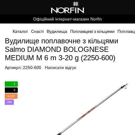
Офіційний інтернет-магазин Norfin
Каталог
Снасті
Вудилища
Поплавцеві з кільцями
Поплавце
Вудилище поплавочне з кільцями
Salmo DIAMOND BOLOGNESE
MEDIUM M 6 m 3-20 g (2250-600)
Артикул:
2250-600
Написати відгук
3
3
3-20Г
6М