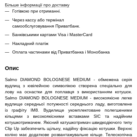
Більше інформації про доставку
Готівкою при отриманні.
Через кассу або термінал
самообслуговування Приватбанк.
Банківськими картами Visa і MasterCard
Накладний платіж
Оплата частинами від Приватбанка і Монобанка
Опис
Salmo DIAMOND BOLOGNESE MEDIUM - обмежена серія
вудлищ з ювілейною символікою створена спеціально для
лову на оснастки для поплавця з використанням котушок.
Salmo DIAMOND BOLOGNESE MEDIUM - високоякісне легке
вудлище середньої потужності середнього ладу, виготовлене
із графіту IM8. Вудилище укомплектоване полегшеними
кільцями з високоякісними вставками SIC та надійним
котушкотримачем. Якісний катушкотримач швидкодіючого типу
Clip Up забезпечить щільну, надійну фіксацію котушки. Верхнє
коліно має додаткове розвантажувальне кільце. Телескопічна