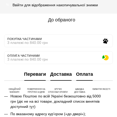
Ввійти
для відображення накопичувальної знижки
%
До обраного
ПОКУПКА ЧАСТИНАМИ
3 платежі по 840.00 грн
ОПЛАТА ЧАСТИНАМИ
3 платежі по 840.00 грн
Переваги
Доставка
Оплата
ОФІЦІЙНИЙ
ПОВЕРНЕННЯ НА
ЗРУЧНІ
ШВИДКА
ГАРАНТІЯ ЯКОСТІ
МАГАЗИН
ПРОТЯЗІ 14 ДНІВ
СПОСОБИ ОПЛАТИ
ДОСТАВКА
Новою Поштою по всій Україні безкоштовно від 5000
грн (діє не на всі товари, докладний список винятків
доступний
тут
)
По вказаному адресу кур'єром («до двері»);